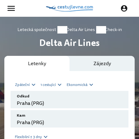
Letecká společnost
Delta Air Lines
Check-in
Delta Air Lines
Letenky
Zájezdy
Zpáteční
1 cestující
Ekonomická
Odkud
Kam
Flexibilní ± 3 dny