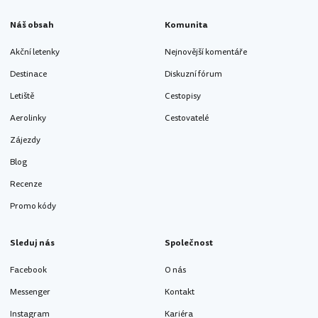
Náš obsah
Komunita
Akční letenky
Nejnovější komentáře
Destinace
Diskuzní fórum
Letiště
Cestopisy
Aerolinky
Cestovatelé
Zájezdy
Blog
Recenze
Promo kódy
Sleduj nás
Společnost
Facebook
O nás
Messenger
Kontakt
Instagram
Kariéra