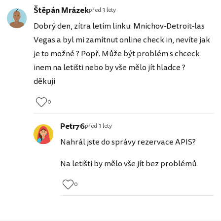
Štěpán Mrázek
před 3 lety
Dobrý den, zítra letím linku: Mnichov-Detroit-las
Vegas a byl mi zamítnut online check in, nevíte jak
je to možné ? Popř. Může být problém s chceck
inem na letišti nebo by vše mělo jít hladce ?
děkuji
0
Petr76
před 3 lety
Nahrál jste do správy rezervace APIS?
Na letišti by mělo vše jít bez problémů.
0