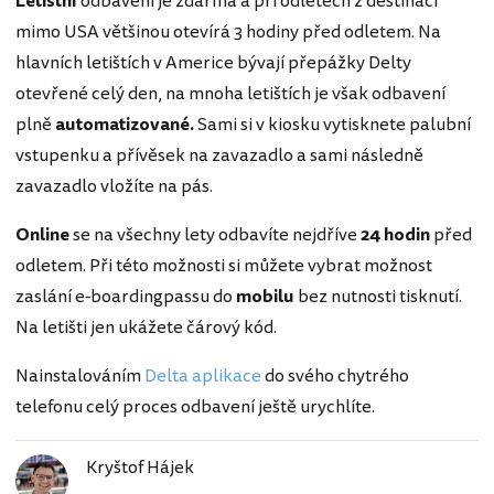
Letištní
odbavení je zdarma a při odletech z destinací
mimo USA většinou otevírá 3 hodiny před odletem. Na
hlavních letištích v Americe bývají přepážky Delty
otevřené celý den, na mnoha letištích je však odbavení
plně
automatizované.
Sami si v kiosku vytisknete palubní
vstupenku a přívěsek na zavazadlo a sami následně
zavazadlo vložíte na pás.
Online
se na všechny lety odbavíte nejdříve
24 hodin
před
odletem. Při této možnosti si můžete vybrat možnost
zaslání e-boardingpassu do
mobilu
bez nutnosti tisknutí.
Na letišti jen ukážete čárový kód.
Nainstalováním
Delta aplikace
do svého chytrého
telefonu celý proces odbavení ještě urychlíte.
Kryštof Hájek