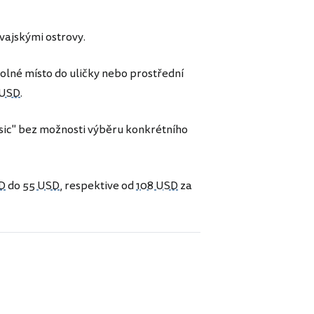
vajskými ostrovy.
olné místo do uličky nebo prostřední
 USD
.
asic" bez možnosti výběru konkrétního
D
do
55 USD
, respektive od
108 USD
za