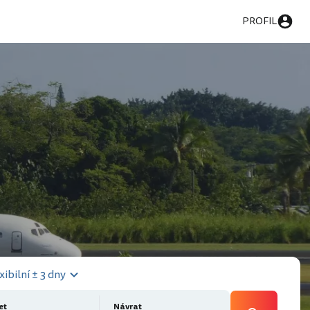
PROFIL
xibilní ± 3 dny
et
Návrat