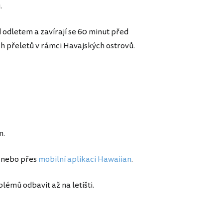
.
 odletem a zavírají se 60 minut před
h přeletů v rámci Havajských ostrovů.
m.
nebo přes
mobilní aplikaci Hawaiian
.
émů odbavit až na letišti.