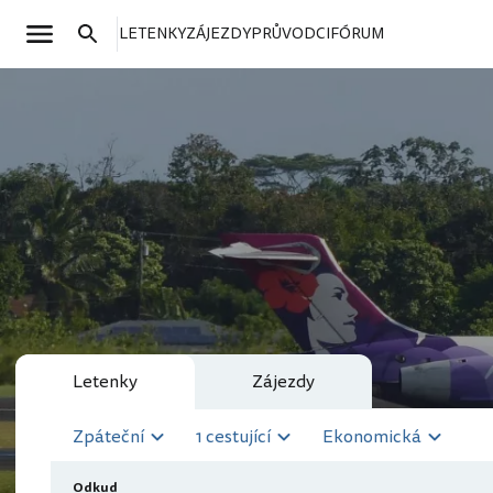
LETENKY
ZÁJEZDY
PRŮVODCI
FÓRUM
Letenky
Zájezdy
Zpáteční
1 cestující
Ekonomická
Odkud