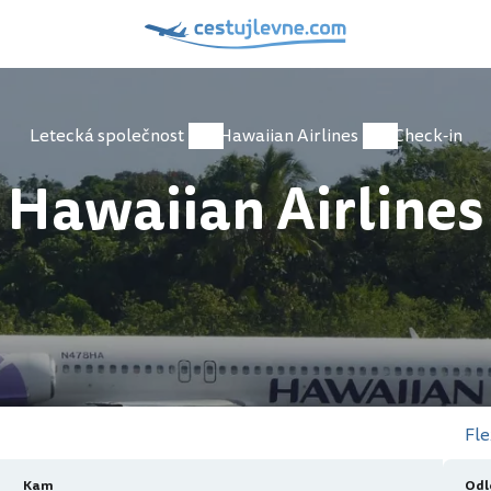
Letecká společnost
Hawaiian Airlines
Check-in
Hawaiian Airlines
Fle
Kam
Odl