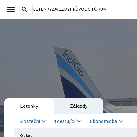
LETENKY
ZÁJEZDY
PRŮVODCI
FÓRUM
Letenky
Zájezdy
Zpáteční
1 cestující
Ekonomická
Odkud