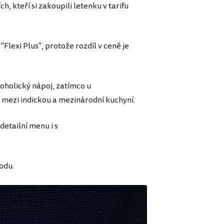
, kteří si zakoupili letenku v tarifu
"Flexi Plus", protože rozdíl v ceně je
koholický nápoj, zatímco u
ěr mezi indickou a mezinárodní kuchyní.
detailní menu i s
odu.