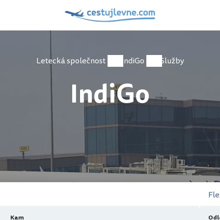
Letecká společnost
IndiGo
Služby
IndiGo
Fle
Kam
Odl