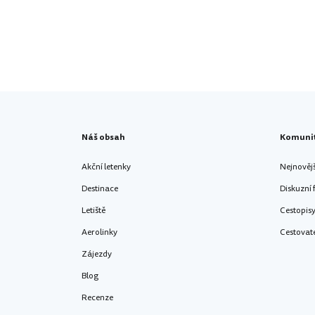
Náš obsah
Komuni
Akční letenky
Nejnověj
Destinace
Diskuzní
Letiště
Cestopis
Aerolinky
Cestovat
Zájezdy
Blog
Recenze