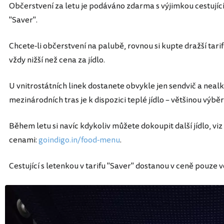
Občerstvení za letu je podáváno zdarma s výjimkou cestujících
"Saver".
Chcete-li občerstvení na palubě, rovnou si kupte dražší tarif 
vždy nižší než cena za jídlo.
U vnitrostátních linek dostanete obvykle jen sendvič a neal
mezinárodních tras je k dispozici teplé jídlo – většinou výb
Během letu si navíc kdykoliv můžete dokoupit další jídlo, viz 
cenami:
goindigo.in/food-menu
.
Cestující s letenkou v tarifu "Saver" dostanou v ceně pouze v