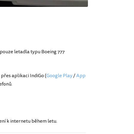
pouze letadla typu Boeing 777
přes aplikaci IndiGo (
Google Play
/
App
efonů.
ení k internetu během letu.