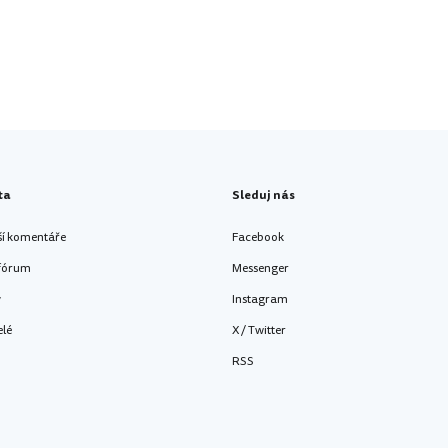
ta
Sleduj nás
ší komentáře
Facebook
 fórum
Messenger
y
Instagram
elé
X / Twitter
RSS