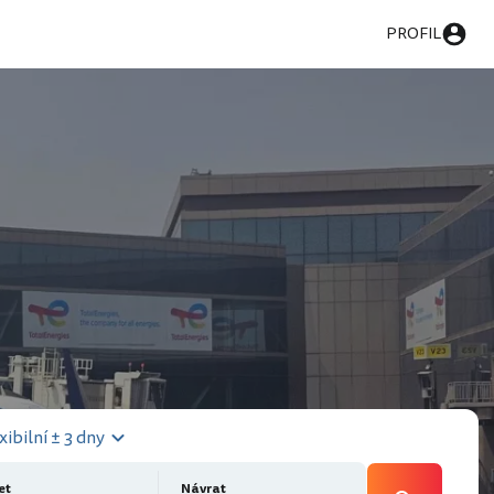
PROFIL
xibilní ± 3 dny
et
Návrat