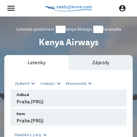
Letecká společnost
Kenya Airways
Zavazadla
Kenya Airways
Letenky
Zájezdy
Zpáteční
1 cestující
Ekonomická
Odkud
Kam
Flexibilní ± 3 dny