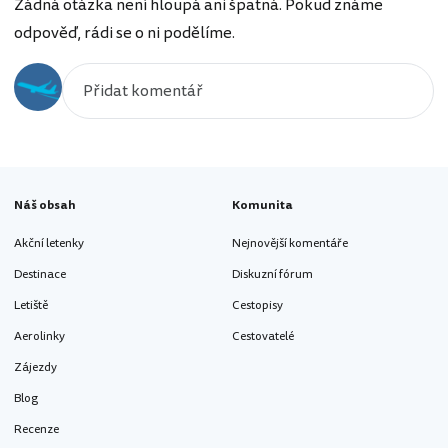
Žádná otázka není hloupá ani špatná. Pokud známe
odpověď, rádi se o ni podělíme.
Náš obsah
Komunita
Akční letenky
Nejnovější komentáře
Destinace
Diskuzní fórum
Letiště
Cestopisy
Aerolinky
Cestovatelé
Zájezdy
Blog
Recenze