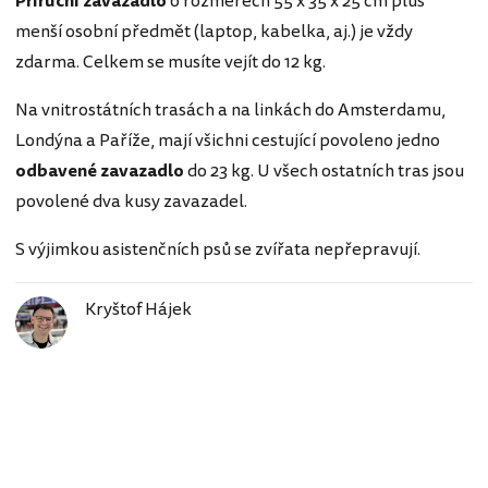
Příruční zavazadlo
o rozměrech 55 x 35 x 25 cm plus
menší osobní předmět (laptop, kabelka, aj.) je vždy
zdarma. Celkem se musíte vejít do 12 kg.
Na vnitrostátních trasách a na linkách do Amsterdamu,
Londýna a Paříže, mají všichni cestující povoleno jedno
odbavené zavazadlo
do 23 kg. U všech ostatních tras jsou
povolené dva kusy zavazadel.
S výjimkou asistenčních psů se zvířata nepřepravují.
Kryštof Hájek