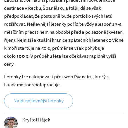
Laudamotion nabízí prozatím především dovolenkové
destinace v Řecku, Španělsku a Itálii, dá se však
předpokládat, že postupně bude portfolio svých letů
rozšiřovat. Nejlevnější letenky pořídíte vždy alespoň s 3-4
měsíčním předstihem na období před a po sezoně (květen,
říjen). Nejnižší aktuální hranice zpátečních letenek z Vídně
k moři startuje na 50 €, průměr se však pohybuje
okolo
100 €.
V průběhu léta lze očekávat rapidně vyšší
ceny.
Letenky lze nakupovat i přes web Ryanairu, který s
Laudamotion spolupracuje.
Najdi nejlevnější letenky
Kryštof Hájek