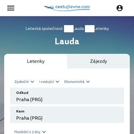
Letecká společnost
Lauda
Letenky
Lauda
Letenky
Zájezdy
Zpáteční
1 cestující
Ekonomická
Odkud
Kam
Flexibilní ± 3 dny