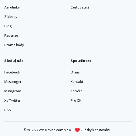
Aerolinky
Cestovatelé
Zájezdy
Blog
Recenze
Promo kódy
Sleduj nás
Společnost
Facebook
O nás
Messenger
Kontakt
Instagram
Kariéra
X / Twitter
Pro CK
RSS
© 2026 Cestujlevne.com s.r.o.
Z lásky k cestování