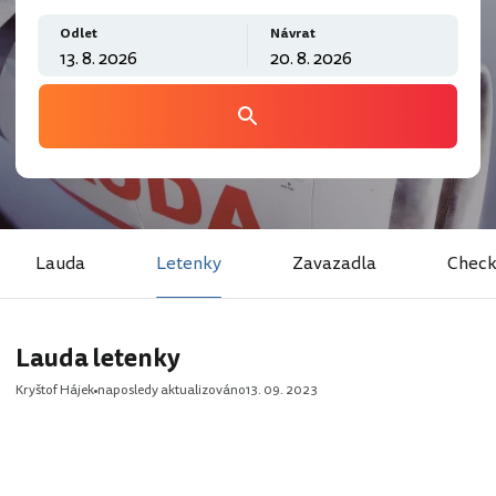
Odlet
Návrat
Lauda
Letenky
Zavazadla
Check
Lauda letenky
Kryštof Hájek
naposledy aktualizováno
13. 09. 2023