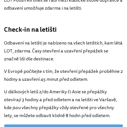
LOT Polish Airlines se řadí mezi klasické síťové dopravce a
odbavení umožňuje zdarma i na letišti.
Check-in na letišti
Odbavení na letišti je nabízeno na všech letištích, kam létá
LOT, zdarma. Časy otevření a uzavření přepážek se
značně liší dle destinace.
V Evropě počítejte s tím, že otevření přepážek proběhne 2
hodiny a uzavření 45 minut před odletem.
U dálkových letů z/do Ameriky či Asie se přepážky
otevírají 3 hodiny a před odletem a na letišti ve Varšavě,
kde jsou všechny přepážky vždy otevřené pro všechny
lety, se můžete odbavit klidně 8 hodin před odletem.