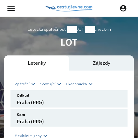
Letecká společnost
LOT
Check-in
LOT
Letenky
Zájezdy
Zpáteční
1 cestující
Ekonomická
Odkud
Kam
Flexibilní ± 3 dny