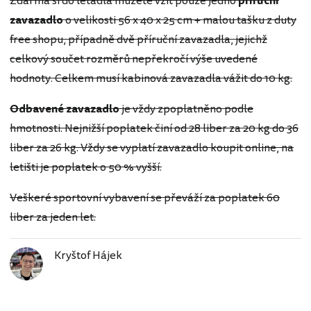
Zdarma si do letadla můžete vzít pouze jedno
příruční
zavazadlo
o velikosti 56 x 40 x 25 cm + malou tašku z duty
free shopu, případně dvě příruční zavazadla, jejichž
celkový součet rozměrů nepřekročí výše uvedené
hodnoty. Celkem musí kabinová zavazadla vážit do 10 kg.
Odbavené zavazadlo
je vždy zpoplatněno podle
hmotnosti. Nejnižší poplatek činí od 28 liber za 20 kg do 36
liber za 26 kg. Vždy se vyplatí zavazadlo koupit online, na
letišti je poplatek o 50 % vyšší.
Veškeré sportovní vybavení se převáží za poplatek 60
liber za jeden let.
Kryštof Hájek