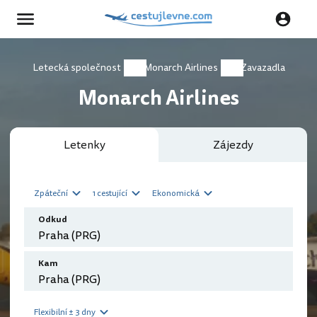
Letecká společnost
Monarch Airlines
Zavazadla
Monarch Airlines
Letenky
Zájezdy
Zpáteční
1 cestující
Ekonomická
Odkud
Kam
Flexibilní ± 3 dny