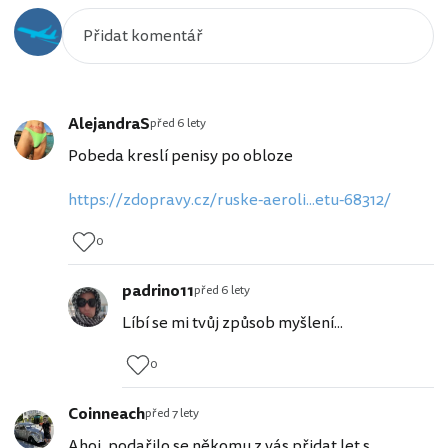
AlejandraS
před 6 lety
Pobeda kreslí penisy po obloze
https://zdopravy.cz/ruske-aeroli...etu-68312/
0
padrino11
před 6 lety
Líbí se mi tvůj způsob myšlení...
0
Coinneach
před 7 lety
Ahoj, podařilo se někomu z vás přidat let s