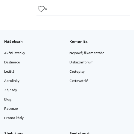
0
Náš obsah
Komunita
Akční letenky
Nejnovější komentáře
Destinace
Diskuzní fórum
Letiště
Cestopisy
Aerolinky
Cestovatelé
Zájezdy
Blog
Recenze
Promo kódy
Sleduj nás
Společnost