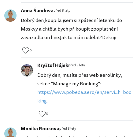
Anna Šandova
před 8 lety
Dobrý den,koupila jsem si zpáteční letenku do
Moskvy a chtěla bych přikoupit zpoplatnění
zavazadla on line.Jak to mám udělat?Dekuji
0
Kryštof Hájek
před 8 lety
Dobrý den, musíte přes web aerolinky,
sekce "Manage my Booking":
https://www.pobeda.aero/en/servi...h_boo
king.
0
Monika Rousova
před 8 lety