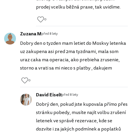
prodej vcelku běžná praxe, tak uvidíme.
0
Zuzana M
před 8 lety
Dobry den o tyzden mam letiet do Moskvy letenka
uz zakupena asi pred 2ma tyzdnami, mala som
uraz caka ma operacia, ako prebieha zrusenie,
storno a vrati sa mi nieco s platby , dakujem
0
David Eiselt
před 8 lety
Dobrý den, pokud jste kupovala přímo přes
stránku pobedy, musíte najít volbu zrušení
letenek ve správě rezervace, kde se
dozvíte i za jakých podmínek a poplatků