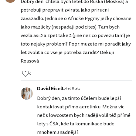
Dobry den, chtela bych letet do Ruska (Moskva) a
potrebuji prepravit zvirata jako prirucni
zavazadlo. Jedna se o Africke Pygmy ježky chovane
jako mazlicky (nespadaji pod cites). Tam bych
vezla asi 2 a zpet take 2 (jine nez co povezu tam) je
toto nejaky problem? Popr.muzete mi poradit jaky
let zvolit a co vse je potreba zaridit? Dekuji
Rousová
0
David Eiselt
před 8 lety
Dobrý den, za tímto účelem bude lepší
kontaktovat přímo aerolinku. Možná víc
než s lowcostem bych raději volil též přímé
lety s ČSA, kde ta komunikace bude
mnohem snadnější.