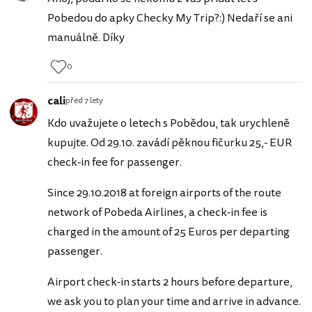
Pobedou do apky Checky My Trip?:) Nedaří se ani
manuálně. Díky
0
cali
před 7 lety
Kdo uvažujete o letech s Pobědou, tak urychleně
kupujte. Od 29.10. zavádí pěknou fičurku 25,- EUR
check-in fee for passenger.
Since 29.10.2018 at foreign airports of the route
network of Pobeda Airlines, a check-in fee is
charged in the amount of 25 Euros per departing
passenger.
Airport check-in starts 2 hours before departure,
we ask you to plan your time and arrive in advance.