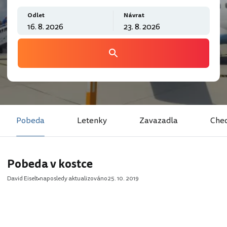
Odlet
Návrat
Pobeda
Letenky
Zavazadla
Chec
Pobeda v kostce
David Eiselt
naposledy aktualizováno
25. 10. 2019