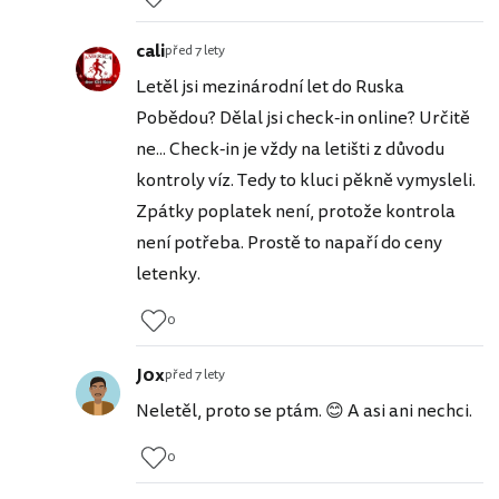
cali
před 7 lety
Letěl jsi mezinárodní let do Ruska
Pobědou? Dělal jsi check-in online? Určitě
ne... Check-in je vždy na letišti z důvodu
kontroly víz. Tedy to kluci pěkně vymysleli.
Zpátky poplatek není, protože kontrola
není potřeba. Prostě to napaří do ceny
letenky.
0
J0x
před 7 lety
Neletěl, proto se ptám. 😊 A asi ani nechci.
0