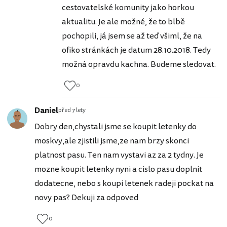
cestovatelské komunity jako horkou
aktualitu. Je ale možné, že to blbě
pochopili, já jsem se až teď všiml, že na
ofiko stránkách je datum 28.10.2018. Tedy
možná opravdu kachna. Budeme sledovat.
0
Daniel
před 7 lety
Dobry den,chystali jsme se koupit letenky do
moskvy,ale zjistili jsme,ze nam brzy skonci
platnost pasu. Ten nam vystavi az za 2 tydny. Je
mozne koupit letenky nyni a cislo pasu doplnit
dodatecne, nebo s koupi letenek radeji pockat na
novy pas? Dekuji za odpoved
0