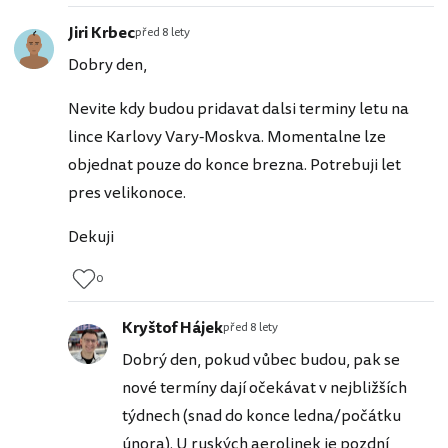
Jiri Krbec
před 8 lety
Dobry den,
Nevite kdy budou pridavat dalsi terminy letu na
lince Karlovy Vary-Moskva. Momentalne lze
objednat pouze do konce brezna. Potrebuji let
pres velikonoce.
Dekuji
0
Kryštof Hájek
před 8 lety
Dobrý den, pokud vůbec budou, pak se
nové termíny dají očekávat v nejbližších
týdnech (snad do konce ledna/počátku
února). U ruských aerolinek je pozdní