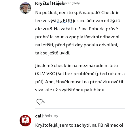
Kryštof Hájek
před 7 lety
No počkat, není to spíš naopak? Check-in
fee ve výši
25 EUR
je sice účtován od 29.10,
ale 2018. Na začátku října Pobeda právě
prohrála soud o zpoplatňování odbavení
na letišti, před pěti dny podala odvolání,
tak se ještě uvidí.
Jinak mě check-in na mezinárodním letu
(KLV-VKO) šel bez problémů (před rokem a
půl). Ano, člověk musel na přepážku ověřit
víza, ale už s vytištěnou palubkou.
0
cali
před 7 lety
Kryštofe,já jsem to zachytil na FB německé