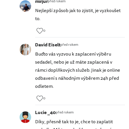
mirjur
před rokem
Nejlepší způsob jak to zjistit, je vyzkoušet
to.
0
David Eiselt
před rokem
Buďto vás vyzvou k zaplacení výběru
sedadel, nebo je už máte zaplacená v
rámci doplňkových služeb. Jinak je online
odbavení s náhodným výběrem 24h před
odletem.
0
Lucie _40
před rokem
Díky, přesně tak to je, chce to zaplatit