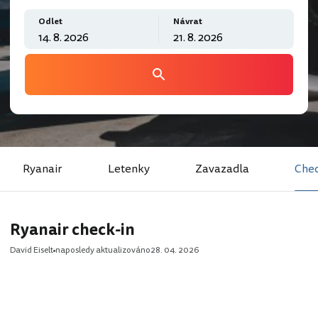
Odlet
Návrat
Ryanair
Letenky
Zavazadla
Chec
Ryanair check-in
David Eiselt
naposledy aktualizováno
28. 04. 2026