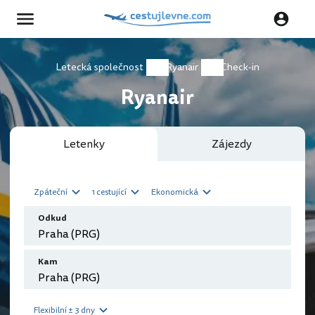
Letecká společnost
Ryanair
Check-in
Ryanair
Letenky
Zájezdy
Zpáteční
1 cestující
Ekonomická
Odkud
Kam
Flexibilní ± 3 dny