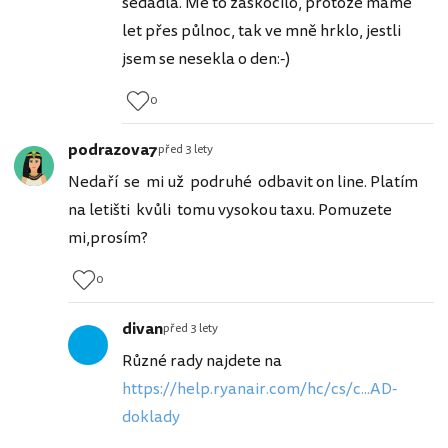
sedadla. Mě to zaskočilo, protože máme
let přes půlnoc, tak ve mně hrklo, jestli
jsem se nesekla o den:-)
0
podrazova7
před 3 lety
Nedaří se mi už podruhé odbavit on line. Platím
na letišti kvůli tomu vysokou taxu. Pomuzete
mi,prosím?
0
divan
před 3 lety
Různé rady najdete na
https://help.ryanair.com/hc/cs/c...AD-
doklady