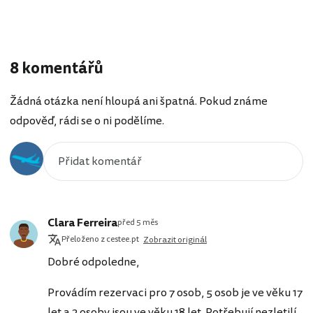
8 komentářů
Žádná otázka není hloupá ani špatná. Pokud známe
odpověď, rádi se o ni podělíme.
Clara Ferreira
před 5 měs
Přeloženo z cestee.pt
Zobrazit originál
Dobré odpoledne,
Provádím rezervaci pro 7 osob, 5 osob je ve věku 17
let a 2 osoby jsou ve věku 18 let. Potřebují nezletilí