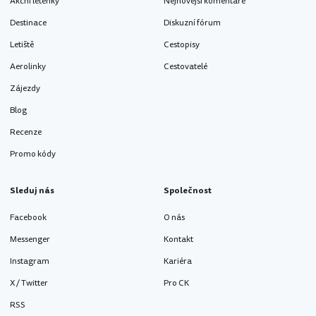
Akční letenky
Nejnovější komentáře
Destinace
Diskuzní fórum
Letiště
Cestopisy
Aerolinky
Cestovatelé
Zájezdy
Blog
Recenze
Promo kódy
Sleduj nás
Společnost
Facebook
O nás
Messenger
Kontakt
Instagram
Kariéra
X / Twitter
Pro CK
RSS