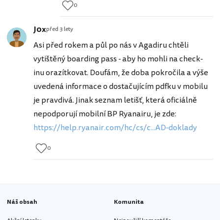
0
J0x
před 3 lety
Asi před rokem a půl po nás v Agadiru chtěli
vytištěný boarding pass - aby ho mohli na check-
inu orazítkovat. Doufám, že doba pokročila a výše
uvedená informace o dostačujícím pdfku v mobilu
je pravdivá. Jinak seznam letišť, která oficiálně
nepodporují mobilní BP Ryanairu, je zde:
https://help.ryanair.com/hc/cs/c...AD-doklady
0
Náš obsah
Komunita