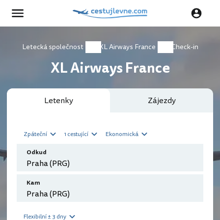
Letecká společnost
XL Airways France
Check-in
XL Airways France
Letenky
Zájezdy
Zpáteční
1 cestující
Ekonomická
Odkud
Kam
Flexibilní ± 3 dny