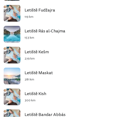
Letiště Fudžajra
119 km
Letiště Rás al-Chajma
153 km
Letiště Kešm
279 km
Letiště Maskat
281 km
Letiště Kish
300 km
Letiště Bandar Abbás