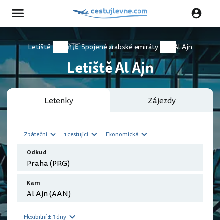
Letiště
🇦🇪 Spojené arabské emiráty
Al Ajn
Letiště Al Ajn
Letenky
Zájezdy
Zpáteční
1 cestující
Ekonomická
Odkud
Kam
Flexibilní ± 3 dny