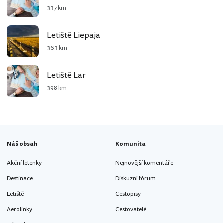
337 km
Letiště Liepaja
363 km
Letiště Lar
398 km
Náš obsah
Komunita
Akční letenky
Nejnovější komentáře
Destinace
Diskuzní fórum
Letiště
Cestopisy
Aerolinky
Cestovatelé