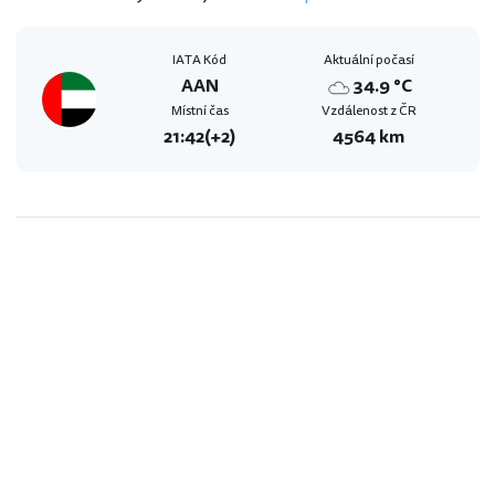
IATA Kód
Aktuální počasí
AAN
34.9 °C
Místní čas
Vzdálenost z ČR
21:42
(+2)
4564 km