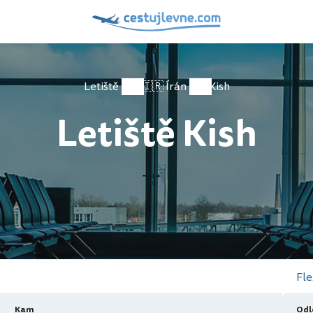
Letiště
🇮🇷 Írán
Kish
Letiště Kish
Fle
Kam
Odl