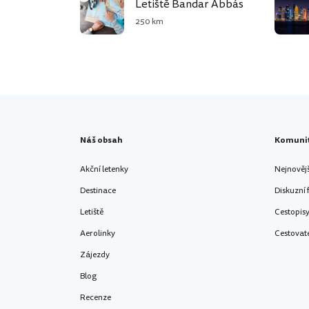
Letiště Bandar Abbás
250 km
Náš obsah
Komuni
Akční letenky
Nejnověj
Destinace
Diskuzní
Letiště
Cestopis
Aerolinky
Cestovat
Zájezdy
Blog
Recenze