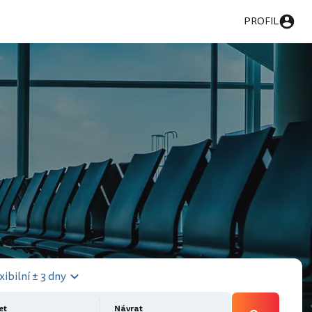
PROFIL
xibilní ± 3 dny
et
Návrat