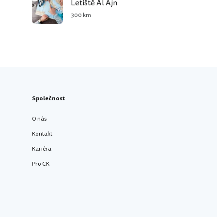
Letiště Al Ajn
300 km
Společnost
O nás
Kontakt
Kariéra
Pro CK