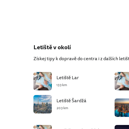
Letiště v okolí
Získej tipy k dopravě do centra i z dalších letišť
Letiště Lar
133 km
Letiště Šardžá
203 km