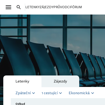
LETENKY
ZÁJEZDY
PRŮVODCI
FÓRUM
Letenky
Zájezdy
Zpáteční
1 cestující
Ekonomická
Odkud