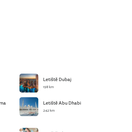
Letiště Dubaj
198 km
jma
Letiště Abu Dhabi
242 km