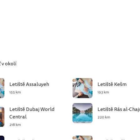
 v okolí
Letiště Assaluyeh
Letiště Kešm
155 km
193 km
Letiště Dubaj World
Letiště Rás al-Cha
Central
220 km
218 km