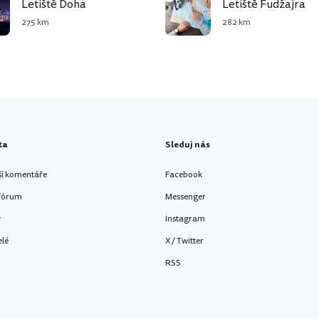
Letiště Doha
Letiště Fudžajra
275 km
282 km
ta
Sleduj nás
ší komentáře
Facebook
 fórum
Messenger
y
Instagram
elé
X / Twitter
RSS