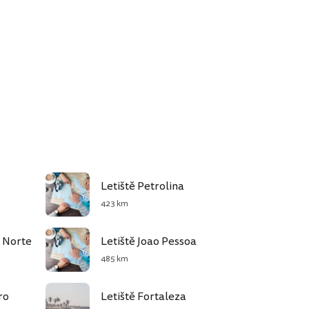
Letiště Petrolina
423 km
o Norte
Letiště Joao Pessoa
485 km
ro
Letiště Fortaleza