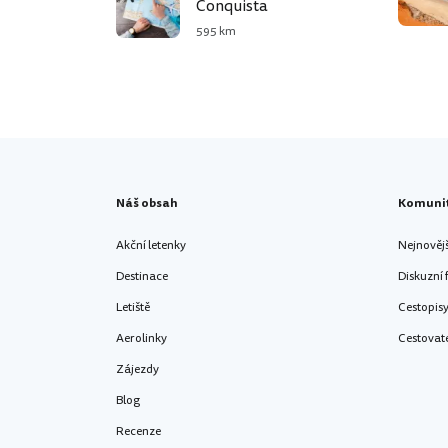
Conquista
595 km
Náš obsah
Komuni
Akční letenky
Nejnověj
Destinace
Diskuzní
Letiště
Cestopis
Aerolinky
Cestovat
Zájezdy
Blog
Recenze