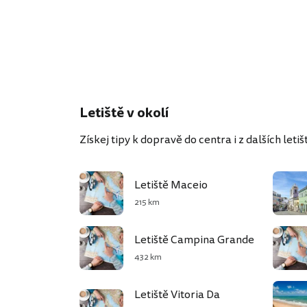
Letiště v okolí
Získej tipy k dopravě do centra i z dalších letišť
Letiště Maceio
215 km
Letiště Campina Grande
432 km
Letiště Vitoria Da