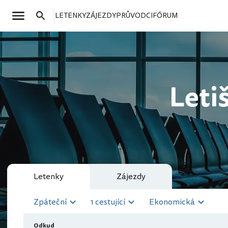
LETENKY
ZÁJEZDY
PRŮVODCI
FÓRUM
Leti
Letenky
Zájezdy
Zpáteční
1 cestující
Ekonomická
Odkud