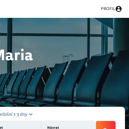
PROFIL
Maria
xibilní ± 3 dny
et
Návrat