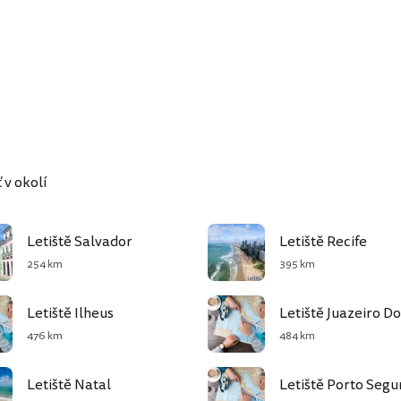
 v okolí
Letiště Salvador
Letiště Recife
254 km
395 km
Letiště Ilheus
Letiště Juazeiro D
476 km
484 km
Letiště Natal
Letiště Porto Segu