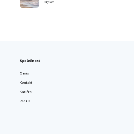
817 km
Společnost
O nás
Kontakt
Kariéra
Pro CK