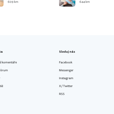
609 km
644 km
ta
Sleduj nás
ší komentáře
Facebook
 fórum
Messenger
y
Instagram
elé
X / Twitter
RSS