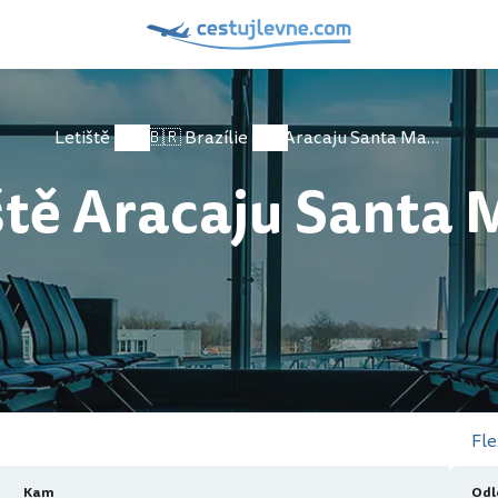
Letiště
🇧🇷 Brazílie
Aracaju Santa Maria
ště Aracaju Santa 
Fle
Kam
Odl