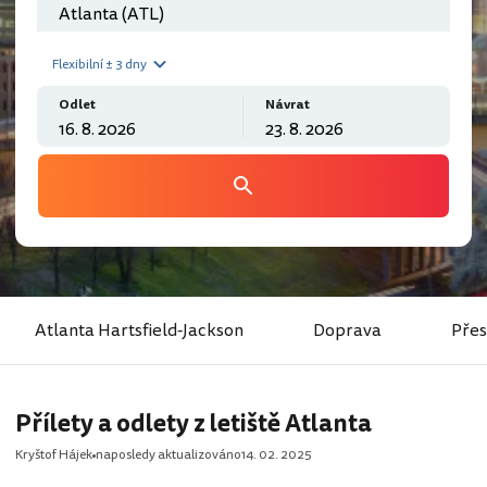
Flexibilní ± 3 dny
Odlet
Návrat
Atlanta Hartsfield-Jackson
Doprava
Přes
Přílety a odlety z letiště Atlanta
Kryštof Hájek
naposledy aktualizováno
14. 02. 2025