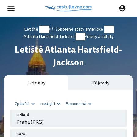
Letiště
🇺🇸 Spojené státy americké
Atlanta Hartsfield-Jackson
Přílety a odlety
Letiště Atlanta Hartsfield-
Jackson
Letenky
Zájezdy
Zpáteční
1 cestující
Ekonomická
Odkud
Kam