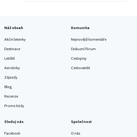
Náš obsah
Komunita
Akční letenky
Nejnovější komentáře
Destinace
Diskuzní fórum
Letiště
Cestopisy
Aerolinky
Cestovatelé
Zájezdy
Blog
Recenze
Promo kódy
Sleduj nás
Společnost
Facebook
O nás