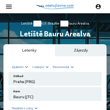
Letiště
🇧🇷 Brazílie
Bauru Arealva
Letiště Bauru Arealva
Letenky
Zájezdy
Zpáteční
1 cestující
Ekonomická
Odkud
Kam
Flexibilní ± 3 dny