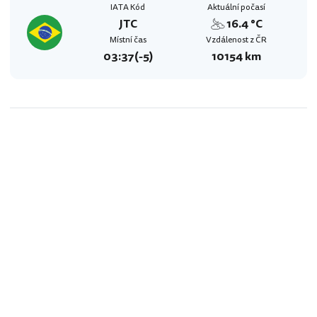
IATA Kód
Aktuální počasí
JTC
16.4 °C
Místní čas
Vzdálenost z ČR
03:37
(-5)
10154 km