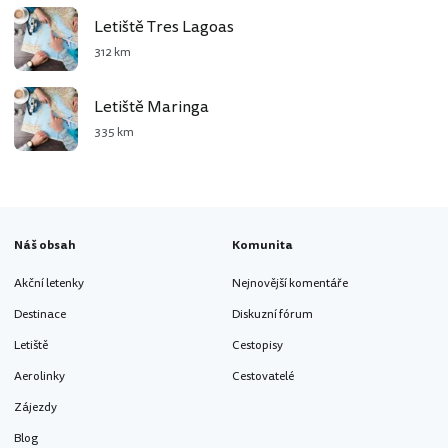
Letiště Tres Lagoas
312 km
Letiště Maringa
335 km
Náš obsah
Komunita
Akční letenky
Nejnovější komentáře
Destinace
Diskuzní fórum
Letiště
Cestopisy
Aerolinky
Cestovatelé
Zájezdy
Blog