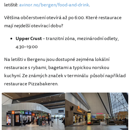
letiště:
avinor.no/bergen/food-and-drink
.
Většina občerstvení otevírá až po 6:00. Které restaurace
mají nejdelší otevírací dobu?
Upper
Crust
– tranzitní zóna, mezinárodní odlety,
4:30–19:00
Na letišti v Bergenu jsou dostupné zejména lokální
restaurace s rybami, bagetami a typickou norskou
kuchyní. Ze známých značek v terminálu působí například
restaurace Pizzabakeren.