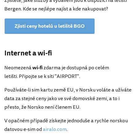
Zjistěte, jaké služby a vybavení jsou k dispozici na letišti
Bergen. Kde se nejlépe najíst a kde nakupovat?
Zjisti ceny hotelů u letiště BGO
Internet a wi-fi
Neomezená
wi-fi
zdarma je dostupná po celém
letišti. Připojte se k síti "AIRPORT".
Používáte-li sim kartu země EU, v Norsku voláte a užíváte
data za stejné ceny jako ve své domovské zemi, a to i
přesto, že Norsko není členem EU.
V opačném případě získejte jednoduše a rychle norskou
datovou e-sim od
airalo.com
.