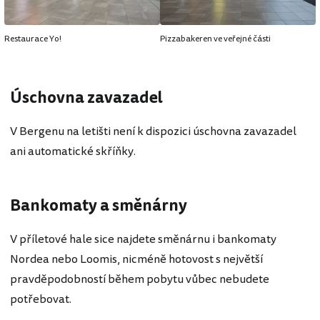
Restaurace Yo!
Pizzabakeren ve veřejné části
Úschovna zavazadel
V Bergenu na letišti není k dispozici úschovna zavazadel
ani automatické skříňky.
Bankomaty a směnárny
V příletové hale sice najdete směnárnu i bankomaty
Nordea nebo Loomis, nicméně hotovost s největší
pravděpodobností během pobytu vůbec nebudete
potřebovat.