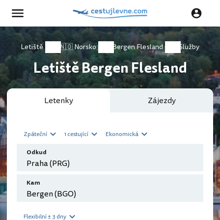
Letiště
🇳🇴 Norsko
Bergen Flesland
Služby
Letiště Bergen Flesland
Letenky
Zájezdy
Zpáteční
1 cestující
Ekonomická
Odkud
Kam
Flexibilní ± 3 dny