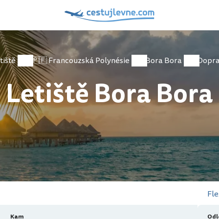
tiště
🇵🇫 Francouzská Polynésie
Bora Bora
Dopr
Letiště Bora Bora
Fle
Kam
Odl