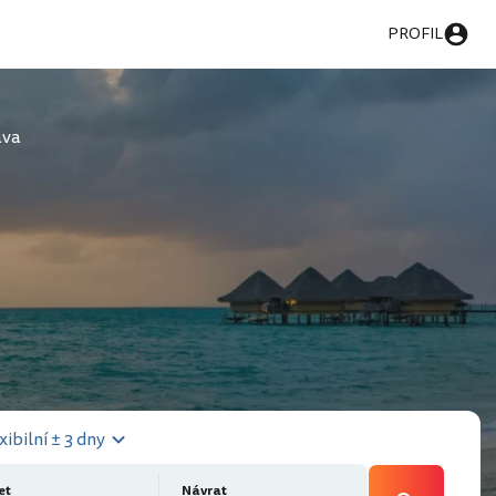
PROFIL
ava
xibilní ± 3 dny
et
Návrat