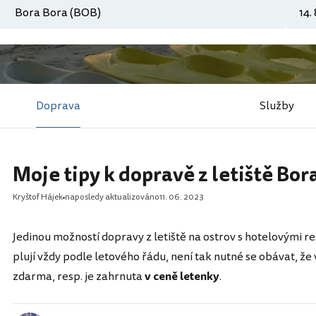
Doprava
Služby
Moje tipy k dopravě z letiště Bor
Kryštof Hájek
naposledy aktualizováno
11. 06. 2023
Jedinou možností dopravy z letiště na ostrov s hotelovými re
plují vždy podle letového řádu, není tak nutné se obávat, ž
zdarma, resp. je zahrnuta
v ceně letenky
.