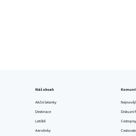
Náš obsah
Komuni
Akční letenky
Nejnověj
Destinace
Diskuzní
Letiště
Cestopis
Aerolinky
Cestovat