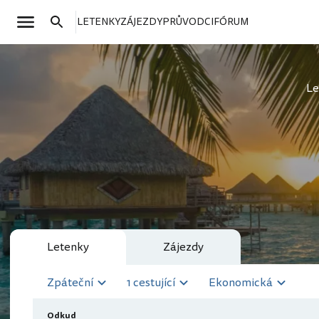
LETENKY
ZÁJEZDY
PRŮVODCI
FÓRUM
Le
Letenky
Zájezdy
Zpáteční
1 cestující
Ekonomická
Odkud