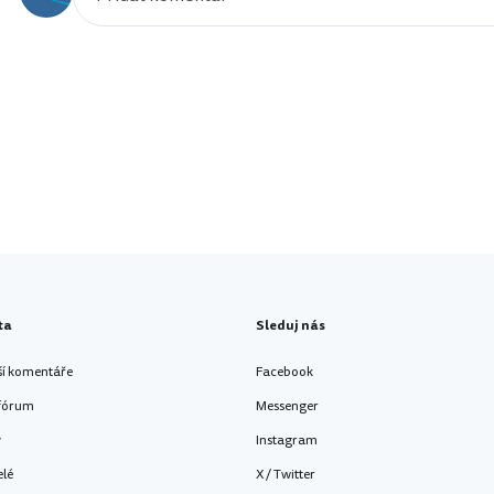
ta
Sleduj nás
ší komentáře
Facebook
 fórum
Messenger
y
Instagram
elé
X / Twitter