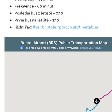
Frekvence
– 60 minut
Poslední bus z letiště – 0:10
První bus na letiště – 3:10
Jízdní řád:
flyer.bristolairport.co.uk/timetables