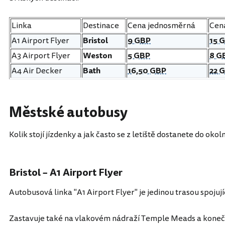
Linka
Destinace
Cena jednosměrná
Cen
A1 Airport Flyer
Bristol
9 GBP
15 
A3 Airport Flyer
Weston
5 GBP
8 G
A4 Air Decker
Bath
16,50 GBP
22 
Městské autobusy
Kolik stojí jízdenky a jak často se z letiště dostanete do oko
Bristol – A1 Airport Flyer
Autobusová linka "A1 Airport Flyer" je jedinou trasou spojujíc
Zastavuje také na vlakovém nádraží Temple Meads a koneč