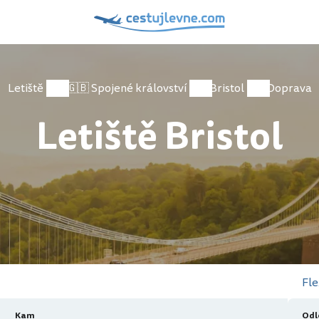
Letiště
🇬🇧 Spojené království
Bristol
Doprava
Letiště Bristol
Fle
Kam
Odl