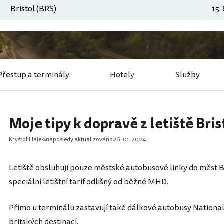
Přestup a terminály
Hotely
Služby
Moje tipy k dopravě z letiště Bris
Kryštof Hájek
naposledy aktualizováno
26. 01. 2024
Letiště obsluhují pouze městské autobusové linky do měst Br
speciální letištní tarif odlišný od běžné MHD.
Přímo u terminálu zastavují také dálkové autobusy National
britských destinací.