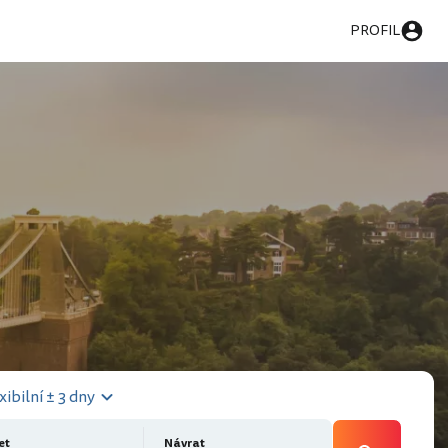
PROFIL
xibilní ± 3 dny
et
Návrat