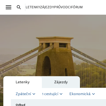
LETENKY
ZÁJEZDY
PRŮVODCI
FÓRUM
Letenky
Zájezdy
Zpáteční
1 cestující
Ekonomická
Odkud