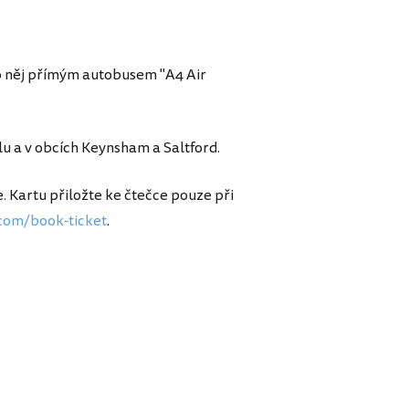
 do něj přímým autobusem "A4 Air
lu a v obcích Keynsham a Saltford.
. Kartu přiložte ke čtečce pouze při
com/book-ticket
.