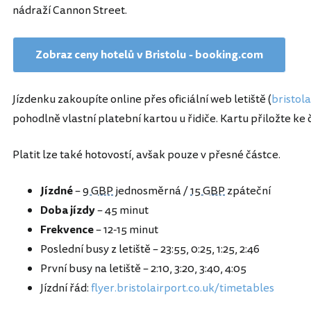
nádraží Cannon Street.
Zobraz ceny hotelů v Bristolu - booking.com
Jízdenku zakoupíte online přes oficiální web letiště (
bristola
pohodlně vlastní platební kartou u řidiče. Kartu přiložte ke
Platit lze také hotovostí, avšak pouze v přesné částce.
Jízdné
–
9 GBP
jednosměrná /
15 GBP
zpáteční
Doba jízdy
– 45 minut
Frekvence
– 12-15 minut
Poslední busy z letiště – 23:55, 0:25, 1:25, 2:46
První busy na letiště – 2:10, 3:20, 3:40, 4:05
Jízdní řád:
flyer.bristolairport.co.uk/timetables