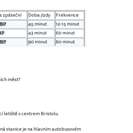
a zpáteční
Doba jízdy
Frekvence
GBP
45 minut
12-15 minut
BP
43 minut
60 minut
GBP
90 minut
60 minut
lních měst?
í letiště s centrem Bristolu.
ná stanice je na hlavním autobusovém