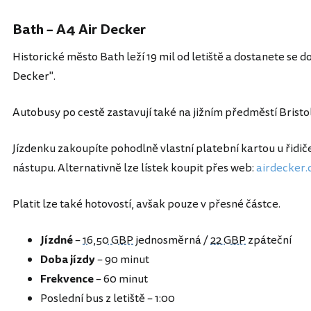
Bath – A4 Air Decker
Historické město Bath leží 19 mil od letiště a dostanete se
Decker".
Autobusy po cestě zastavují také na jižním předměstí Bristo
Jízdenku zakoupíte pohodlně vlastní platební kartou u řidiče
nástupu. Alternativně lze lístek koupit přes web:
airdecker.
Platit lze také hotovostí, avšak pouze v přesné částce.
Jízdné
–
16,50 GBP
jednosměrná /
22 GBP
zpáteční
Doba jízdy
– 90 minut
Frekvence
– 60 minut
Poslední bus z letiště – 1:00