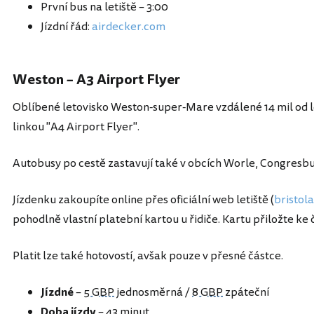
První bus na letiště – 3:00
Jízdní řád:
airdecker.com
Weston – A3 Airport Flyer
Oblíbené letovisko Weston-super-Mare vzdálené 14 mil od 
linkou "A4 Airport Flyer".
Autobusy po cestě zastavují také v obcích Worle, Congresbu
Jízdenku zakoupíte online přes oficiální web letiště (
bristola
pohodlně vlastní platební kartou u řidiče. Kartu přiložte ke
Platit lze také hotovostí, avšak pouze v přesné částce.
Jízdné
–
5 GBP
jednosměrná /
8 GBP
zpáteční
Doba jízdy
– 43 minut