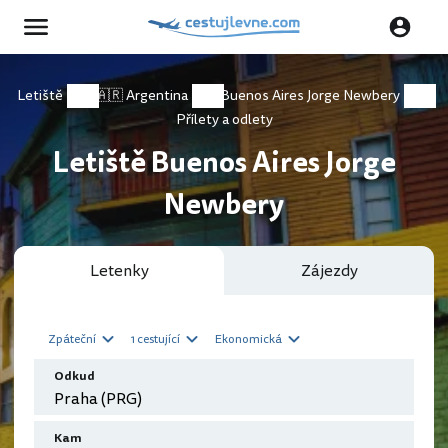
Letiště
🇦🇷 Argentina
Buenos Aires Jorge Newbery
Přílety a odlety
Letiště Buenos Aires Jorge
Newbery
Letenky
Zájezdy
Zpáteční
1 cestující
Ekonomická
Odkud
Kam