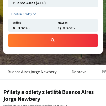
Flexibilní ± 3 dny
Odlet
Návrat
Buenos Aires Jorge Newbery
Doprava
Př
Přílety a odlety z letiště Buenos Aires
Jorge Newbery
Kryštof Hájek
naposledy aktualizováno
23. 11. 2024