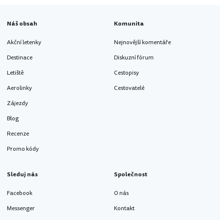
Náš obsah
Komunita
Akční letenky
Nejnovější komentáře
Destinace
Diskuzní fórum
Letiště
Cestopisy
Aerolinky
Cestovatelé
Zájezdy
Blog
Recenze
Promo kódy
Sleduj nás
Společnost
Facebook
O nás
Messenger
Kontakt