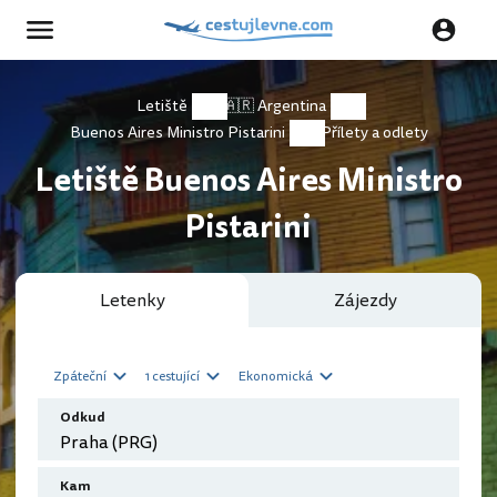
Letiště
🇦🇷 Argentina
Buenos Aires Ministro Pistarini
Přílety a odlety
Letiště Buenos Aires Ministro
Pistarini
Letenky
Zájezdy
Zpáteční
1 cestující
Ekonomická
Odkud
Kam