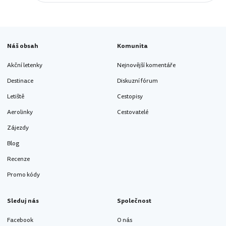
Náš obsah
Komunita
Akční letenky
Nejnovější komentáře
Destinace
Diskuzní fórum
Letiště
Cestopisy
Aerolinky
Cestovatelé
Zájezdy
Blog
Recenze
Promo kódy
Sleduj nás
Společnost
Facebook
O nás