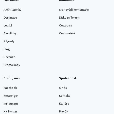
Náš obsah
Komunita
Akční letenky
Nejnovější komentáře
Destinace
Diskuzní fórum
Letiště
Cestopisy
Aerolinky
Cestovatelé
Zájezdy
Blog
Recenze
Promo kódy
Sleduj nás
Společnost
Facebook
O nás
Messenger
Kontakt
Instagram
Kariéra
X / Twitter
Pro CK