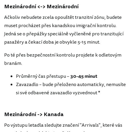
Mezinárodní <-> Mezinárodní
Ačkoliv nebudete zcela opouštět tranzitní zónu, budete
muset procházet přes kanadskou imigrační kontrolu.
Jedná se o přepážky speciálně vyčleněné pro tranzitující
pasažéry a čekací doba je obvykle 5-15 minut.
Po té přes bezpečnostní kontrolu projdete k odletovým
branám.
Průměrný čas přestupu –
30-45 minut
Zavazadlo – bude přeloženo automaticky, nemusíte
si své odbavené zavazadlo vyzvednout *
Mezinárodní -> Kanada
Po výstupu letadla sledujte značení "Arrivals", které vás