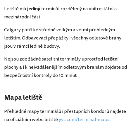
Letiště má
jediný
terminál rozdělený na vnitrostátní a
mezinárodní část.
Calgary patří ke středně velkým a velmi přehledným
letištím. Odbavovací přepážky i všechny odletové brány
jsou v rámci jediné budovy.
Nejsou zde žádné satelitní terminály uprostřed letištní
plochy a i k nejvzdálenějším odletovým branám dojdete od
bezpečnostní kontroly do 10 minut.
Mapa letiště
Přehledné mapy terminálů i přestupních koridorů najdete
na oficiálním webu letiště
yyc.com/terminal-maps
.