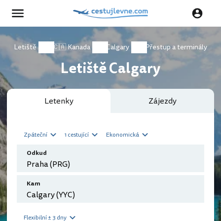
Letiště
🇨🇦 Kanada
Calgary
Přestup a terminály
Letiště Calgary
Letenky
Zájezdy
Zpáteční
1 cestující
Ekonomická
Odkud
Kam
Flexibilní ± 3 dny