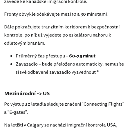
zavede ke kanadské imigrační kontrole.
Fronty obvykle očekávejte mezi 10 a 30 minutami.
Dále pokračujete tranzitním koridorem k bezpečnostní
kontrole, po níž už vyjedete po eskalátoru nahoru k
odletovým branám.
Průměrný čas přestupu –
60-
75 minut
Zavazadlo – bude přeloženo automaticky, nemusíte
si své odbavené zavazadlo vyzvednout *
Mezinárodní -> US
Po výstupu z letadla sledujte značení "Connecting Flights"
a "E-gates".
Na letišti v Calgary se nachází imigrační kontrola USA,