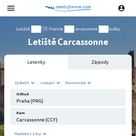
Letiště
🇫🇷 Francie
Carcassonne
Služby
Letiště Carcassonne
Letenky
Zájezdy
Zpáteční
1 cestující
Ekonomická
Odkud
Kam
Flexibilní ± 3 dny