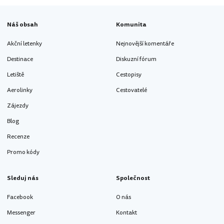
Náš obsah
Komunita
Akční letenky
Nejnovější komentáře
Destinace
Diskuzní fórum
Letiště
Cestopisy
Aerolinky
Cestovatelé
Zájezdy
Blog
Recenze
Promo kódy
Sleduj nás
Společnost
Facebook
O nás
Messenger
Kontakt