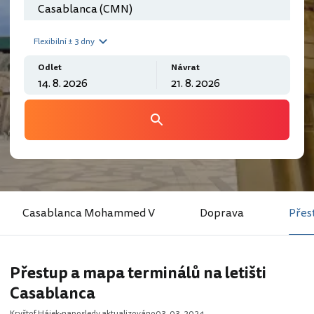
Flexibilní ± 3 dny
Odlet
Návrat
Casablanca Mohammed V
Doprava
Přes
Přestup a mapa terminálů na letišti
Casablanca
Kryštof Hájek
naposledy aktualizováno
03. 03. 2024