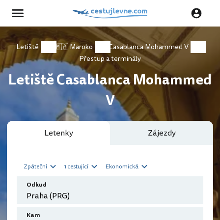
Letiště
🇲🇦 Maroko
Casablanca Mohammed V
Přestup a terminály
Letiště Casablanca Mohammed
V
Letenky
Zájezdy
Zpáteční
1 cestující
Ekonomická
Odkud
Kam