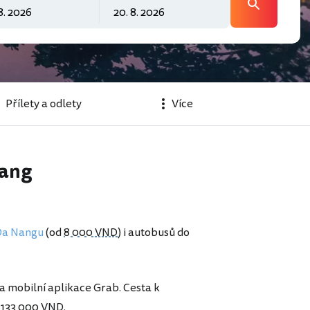
Přílety a odlety
Více
nang
Da Nangu
(od
8 000 VND
) i autobusů do
 a mobilní aplikace Grab. Cesta k
d
133 000 VND
.