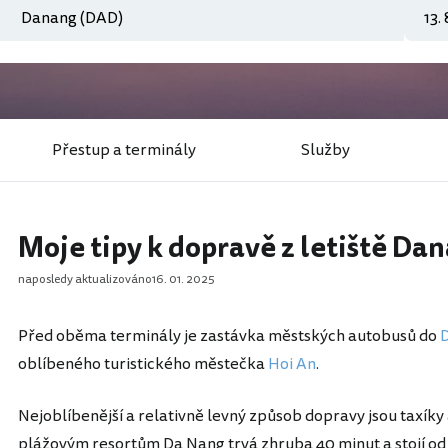
Přestup a terminály
Služby
Moje tipy k dopravě z letiště Da
naposledy aktualizováno
16. 01. 2025
Před oběma terminály je zastávka městských autobusů do
oblíbeného turistického městečka
Hoi An
.
Nejoblíbenější a relativně levný způsob dopravy jsou taxíky
plážovým resortům Da Nang trvá zhruba 40 minut a stojí o