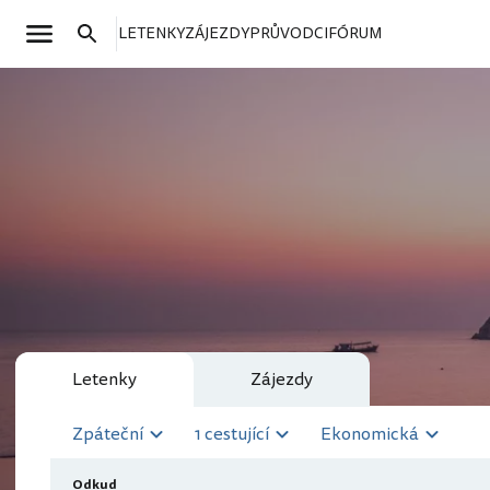
LETENKY
ZÁJEZDY
PRŮVODCI
FÓRUM
Letenky
Zájezdy
Zpáteční
1 cestující
Ekonomická
Odkud