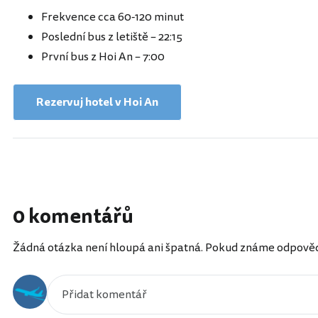
Frekvence cca 60-120 minut
Poslední bus z letiště – 22:15
První bus z Hoi An – 7:00
Rezervuj hotel v Hoi An
0 komentářů
Žádná otázka není hloupá ani špatná. Pokud známe odpověď, 