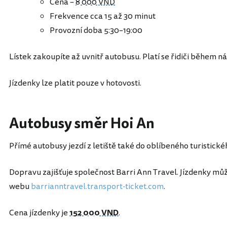
Cena –
8 000 VND
Frekvence cca 15 až 30 minut
Provozní doba 5:30–19:00
Lístek zakoupíte až uvnitř autobusu. Platí se řidiči během n
Jízdenky lze platit pouze v hotovosti.
Autobusy směr Hoi An
Přímé autobusy jezdí z letiště také do oblíbeného turistick
Dopravu zajišťuje společnost Barri Ann Travel. Jízdenky mů
webu
barrianntravel.transport-ticket.com
.
Cena jízdenky je
152 000 VND
.