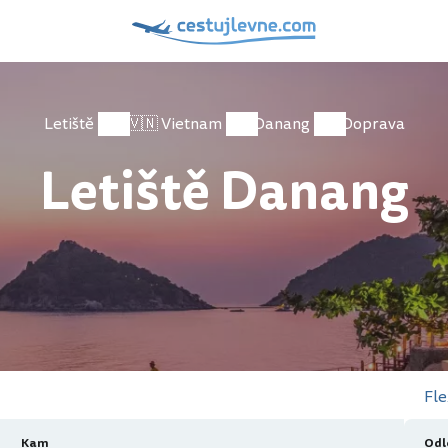
Letiště
🇻🇳 Vietnam
Danang
Doprava
Letiště Danang
Fle
Kam
Odl