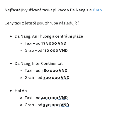
Nejčastěji využívaná taxi-aplikace v Da Nangu je
Grab
.
Ceny taxi z letiště jsou zhruba následující:
Da Nang, An Thuong a centrální pláže
Taxi – od
133 000 VND
Grab – od
110 000 VND
Da Nang, InterContinental
Taxi – od
380 000 VND
Grab – od
300 000 VND
Hoi An
​​​​​​​Taxi – od
400 000 VND
Grab – od
330 000 VND