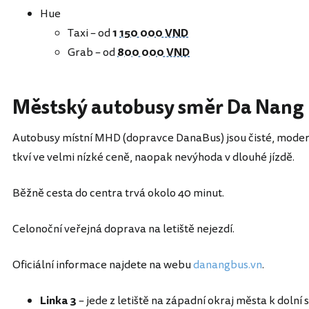
Hue
Taxi – od
1
150 000 VND
Grab – od
800 000 VND
Městský autobusy směr Da Nang
Autobusy místní MHD (dopravce DanaBus) jsou čisté, modern
tkví ve velmi nízké ceně, naopak nevýhoda v dlouhé jízdě.
Běžně cesta do centra trvá okolo 40 minut.
Celonoční veřejná doprava na letiště nejezdí.
Oficiální informace najdete na webu
danangbus.vn
.
Linka 3
– jede z letiště na západní okraj města k dolní 