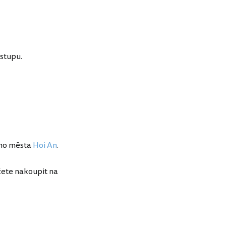
ástupu.
ého města
Hoi An
.
žete nakoupit na