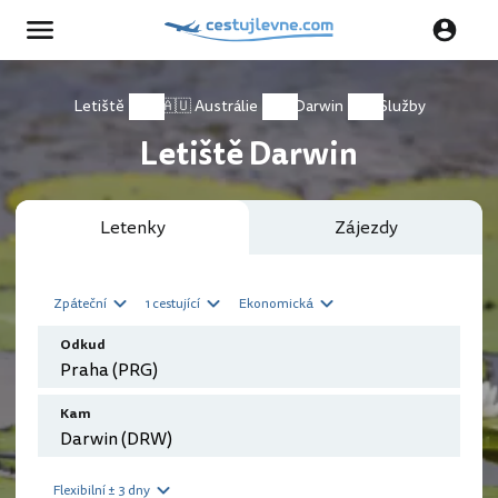
Letiště
🇦🇺 Austrálie
Darwin
Služby
Letiště Darwin
Letenky
Zájezdy
Zpáteční
1 cestující
Ekonomická
Odkud
Kam
Flexibilní ± 3 dny