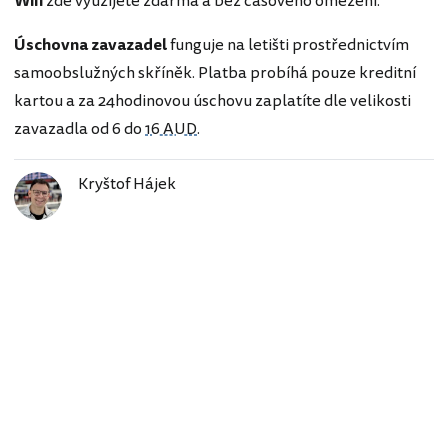
Wifi
zde využijete zdarma a bez časového omezení.
Úschovna zavazadel
funguje na letišti prostřednictvím
samoobslužných skříněk. Platba probíhá pouze kreditní
kartou a za 24hodinovou úschovu zaplatíte dle velikosti
zavazadla od 6 do
16 AUD
.
Kryštof Hájek