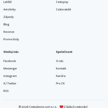
Letiště
Cestopisy
Aerolinky
Cestovatelé
Zájezdy
Blog
Recenze
Promo kódy
Sleduj nás
Společnost
Facebook
O nás
Messenger
Kontakt
Instagram
Kariéra
X / Twitter
Pro CK
RSS
© 2026 Cestujlevne.com s.r.o.
Z lásky k cestování