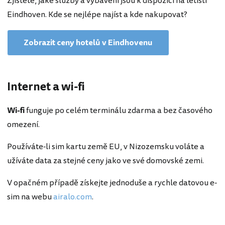
Zjistěte, jaké služby a vybavení jsou k dispozici na letišti
Eindhoven. Kde se nejlépe najíst a kde nakupovat?
Zobrazit ceny hotelů v Eindhovenu
Internet a wi-fi
Wi-fi
funguje po celém terminálu zdarma a bez časového
omezení.
Používáte-li sim kartu země EU, v Nizozemsku voláte a
užíváte data za stejné ceny jako ve své domovské zemi.
V opačném případě získejte jednoduše a rychle datovou e-
sim na webu
airalo.com
.