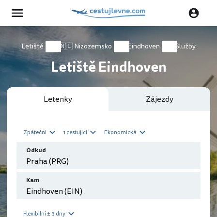
Letiště
🇳🇱 Nizozemsko
Eindhoven
Služby
Letiště Eindhoven
Letenky
Zájezdy
Zpáteční
1 cestující
Ekonomická
Odkud
Kam
Flexibilní ± 3 dny