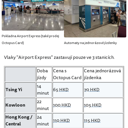
Pokladna Airport Express (také prodej
Octopus Card)
Automaty na jednorázové jízdenky
Vlaky "Airport Express" zastavují pouze ve 3 stanicích.
Doba
Cena s
Cena jednorázová
jízdy
Octopus Card
jízdenka
14
Tsing Yi
65 HKD
70 HKD
minut
22
Kowloon
100 HKD
105 HKD
minut
Hong Kong /
24
110 HKD
115 HKD
Central
minut