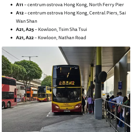
A11
– centrum ostrova Hong Kong, North Ferry Pier
A12
– centrum ostrova Hong Kong, Central Piers, Sai
Wan Shan
A21,
A25
– Kowloon, Tsim Sha Tsui
A21,
A22
– Kowloon, Nathan Road