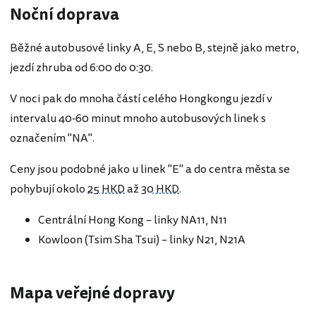
Noční doprava
Běžné autobusové linky A, E, S nebo B, stejně jako metro,
jezdí zhruba od 6:00 do 0:30.
V noci pak do mnoha částí celého Hongkongu jezdí v
intervalu 40-60 minut mnoho autobusových linek s
označením "NA".
Ceny jsou podobné jako u linek "E" a do centra města se
pohybují okolo
25 HKD
až
30 HKD
.
Centrální Hong Kong – linky NA11, N11
Kowloon (Tsim Sha Tsui) – linky N21, N21A
Mapa veřejné dopravy