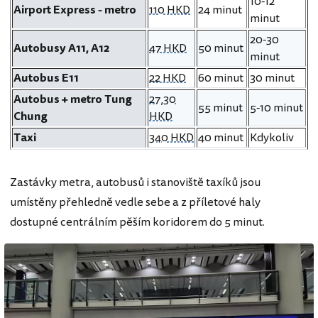
10-12
Airport Express - metro
110 HKD
24 minut
minut
20-30
Autobusy A11, A12
47 HKD
50 minut
minut
Autobus E11
22 HKD
60 minut
30 minut
Autobus + metro Tung
27,30
55 minut
5-10 minut
Chung
HKD
Taxi
340 HKD
40 minut
Kdykoliv
Zastávky metra, autobusů i stanoviště taxíků jsou
umístěny přehledně vedle sebe a z příletové haly
dostupné centrálním pěším koridorem do 5 minut.