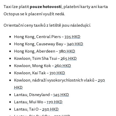
Taxi lze platit
pouze hotovostí
, platební karty ani karta
Octopus se k placení využít nedá.
Orientační ceny taxíků z letiště jsou následující.
Hong Kong, Central Piers –
335 HKD
Hong Kong, Causeway Bay –
340 HKD
Hong Kong, Aberdeen –
380 HKD
Kowloon, Tsim Sha Tsui –
265 HKD
Kowloon, Mong Kok –
260 HKD
Kowloon, Kai Tak –
310 HKD
Kowloon, nádraží vysokorychlostních vlaků –
250
HKD
Lantau, Disneyland –
145 HKD
Lantau, Mui Wo –
170 HKD
Lantau, Tai O –
250 HKD