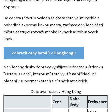
Hongkongské letiště je skvěle napojeno na veřejnou
dopravu.
Do centra i čtvrti Kowloon se dostanete velmi rychle a
pohodlně expresní linkou metra, zatímco do všech částí
města cestující rozváží mnoho levných autobusových
linek.
Zobrazit ceny hotelů v Hongkongu
Na všechny druhy dopravy využijete jednotnou jízdenku
"Octopus Card", kterou můžete využít například i při
placení v supermarketech a různých atrakcích.
Doprava - ostrov Hong Kong
Doba
Cena
Frekvence
jízdy