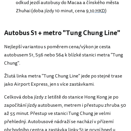
odkud jezdí autobusy do Macaa a čínského města
Zhuhai (doba jízdy 10 minut, cena
9,10 HKD
)
Autobus S1 + metro "Tung Chung Line"
Nejlepší variantou s poměrem cena/výkon je cesta
autobusem S1, S56 nebo S64 k blízké stanici metra "Tung
Chung".
Žlutá linka metra "Tung Chung Line" jede po stejné trase
jako Airport Express, jen s více zastávkami.
Celková doba jízdy z letiště do stanice Hong Kong je po
započítání jízdy autobusem, metrem i přestupu zhruba 50
až 55 minut. Přestup ve stanici Tung Chung je velmi
přehledný. Autobusové nádraží se nachází v přízemí
obchodního centra a zastávka linky S1 je první hned u