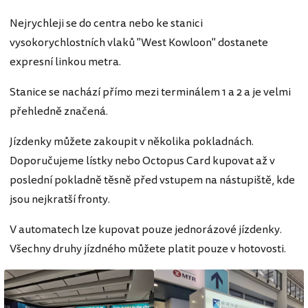
Nejrychleji se do centra nebo ke stanici
vysokorychlostních vlaků "West Kowloon" dostanete
expresní linkou metra.
Stanice se nachází přímo mezi terminálem 1 a 2 a je velmi
přehledně značená.
Jízdenky můžete zakoupit v několika pokladnách.
Doporučujeme lístky nebo Octopus Card kupovat až v
poslední pokladně těsně před vstupem na nástupiště, kde
jsou nejkratší fronty.
V automatech lze kupovat pouze jednorázové jízdenky.
Všechny druhy jízdného můžete platit pouze v hotovosti.