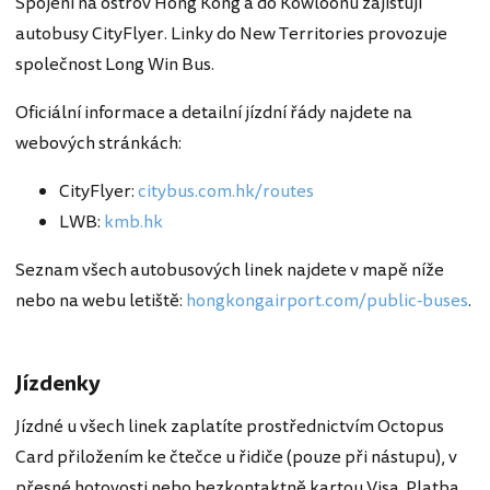
Spojení na ostrov Hong Kong a do Kowloonu zajišťují
autobusy CityFlyer. Linky do New Territories provozuje
společnost Long Win Bus.
Oficiální informace a detailní jízdní řády najdete na
webových stránkách:
CityFlyer:
citybus.com.hk/routes
LWB:
kmb.hk
Seznam všech autobusových linek najdete v mapě níže
nebo na webu letiště:
hongkongairport.com/public-buses
.
Jízdenky
Jízdné u všech linek zaplatíte prostřednictvím Octopus
Card přiložením ke čtečce u řidiče (pouze při nástupu), v
přesné hotovosti nebo bezkontaktně kartou Visa. Platba