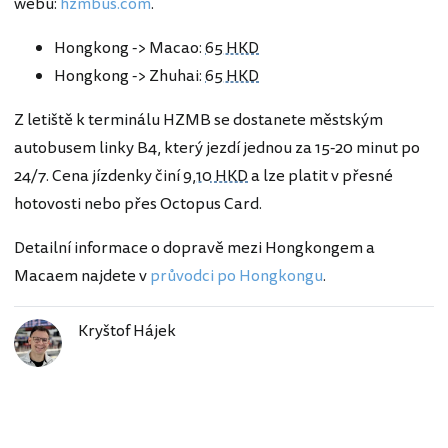
webu:
hzmbus.com
.
Hongkong -> Macao:
65 HKD
Hongkong -> Zhuhai:
65 HKD
Z letiště k terminálu HZMB se dostanete městským
autobusem linky B4, který jezdí jednou za 15-20 minut po
24/7. Cena jízdenky činí
9,10 HKD
a lze platit v přesné
hotovosti nebo přes Octopus Card.
Detailní informace o dopravě mezi Hongkongem a
Macaem najdete v
průvodci po Hongkongu
.
Kryštof Hájek