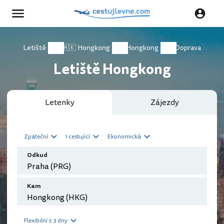
Letiště
🇭🇰 Hongkong
Hongkong
Doprava
Letiště Hongkong
Letenky
Zájezdy
Zpáteční
1 cestující
Ekonomická
Odkud
Kam
Flexibilní ± 3 dny