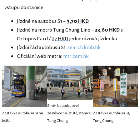
vstupu do stanice.
Jízdné na autobus S1 –
3,70 HKD
Jízdné na metro Tung Chung Line –
23,60
HKD
s
Octopus Card /
27 HKD
jednorázová jízdenka
Jízdní řád autobusu S1:
search.kmb.hk
Oficiální web metra:
mtr.com.hk
Směr k autobusové
Zastávka autobusu S1 na
zastávce na letiště, stanice
Zastávka autobusu S1,
letišti
Tung Chung
Tung Chung