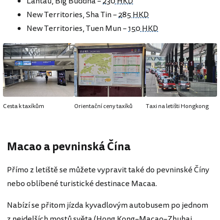
Lantau, Big Buddha –
230 HKD
New Territories, Sha Tin –
285 HKD
New Territories, Tuen Mun –
150 HKD
Cesta k taxíkům
Orientační ceny taxíků
Taxi na letišti Hongkong
Macao a pevninská Čína
Přímo z letiště se můžete vypravit také do pevninské Číny
nebo oblíbené turistické destinace Macaa.
Nabízí se přitom jízda kyvadlovým autobusem po jednom
z nejdelších mostů světa (Hong Kong–Macao–Zhuhai