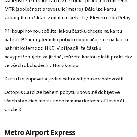
Na letišti zakoupíte kartu v několika prodejních místech
MTR (společnost provozující metro). Dále lze kartu
zakoupit například v minimarketech 7-Eleven nebo Relay.
Při koupi rovnou sdělíte, jakou částku chcete na kartu
nahrát. Během 3denního pobytu doporučujeme na kartu
nahrát kolem
200 HKD
. V případě, že částku
nevypotřebujete za jízdné, můžete kartou platit prakticky
ve všech obchodech v Hongkongu.
Kartu lze kupovat a jízdné nahrávat pouze v hotovosti!
Octopus Card lze během pobytu libovolně dobíjet ve
všech stanicích metra nebo minimarketech 7-Eleven či
Circle K.
Metro Airport Express