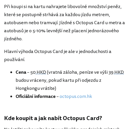
Při koupi si na kartu nahrajete libovolné množství peněz,
které se postupně strhává za každou jízdu metrem,
autobusem nebo tramvají. Jízdné s Octopus Card u metra a
autobusů je o 5-10% levnější než placení jednorázového
jízdného.
Hlavní výhoda Octopus Card je ale v jednoduchosti a
používání.
Cena
–
50 HKD
(vratná záloha, peníze ve výši
39 HKD
budou vráceny, pokud kartu při odjezdu z
Hongkongu vrátíte)
Oficiální
informace
–
octopus.com.hk
Kde koupit a jak nabít Octopus Card?