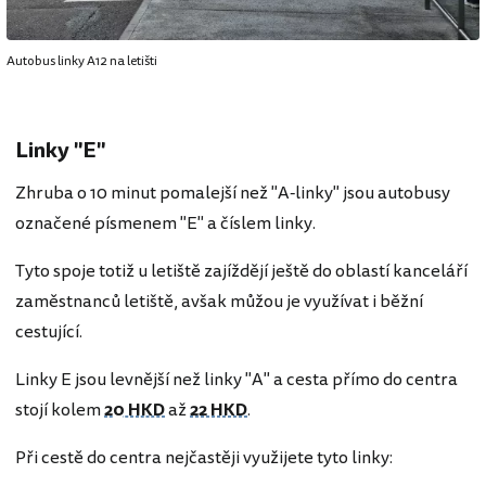
Autobus linky A12 na letišti
Linky "E"
Zhruba o 10 minut pomalejší než "A-linky" jsou autobusy
označené písmenem "E" a číslem linky.
Tyto spoje totiž u letiště zajíždějí ještě do oblastí kanceláří
zaměstnanců letiště, avšak můžou je využívat i běžní
cestující.
Linky E jsou levnější než linky "A" a cesta přímo do centra
stojí kolem
20 HKD
až
22 HKD
.
Při cestě do centra nejčastěji využijete tyto linky: