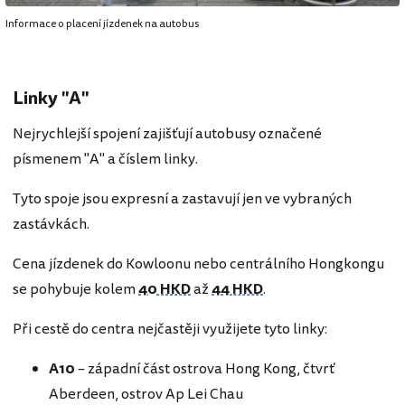
Informace o placení jízdenek na autobus
Linky "A"
Nejrychlejší spojení zajišťují autobusy označené
písmenem "A" a číslem linky.
Tyto spoje jsou expresní a zastavují jen ve vybraných
zastávkách.
Cena jízdenek do Kowloonu nebo centrálního Hongkongu
se pohybuje kolem
40 HKD
až
44 HKD
.
Při cestě do centra nejčastěji využijete tyto linky:
A10
– západní část ostrova Hong Kong, čtvrť
Aberdeen, ostrov Ap Lei Chau