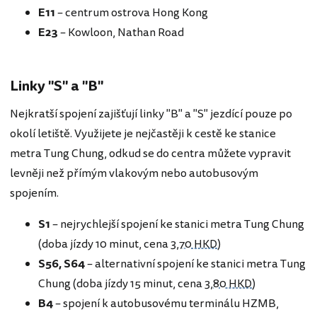
E11
– centrum ostrova Hong Kong
E23
– Kowloon, Nathan Road
Linky "S" a "B"
Nejkratší spojení zajišťují linky "B" a "S" jezdící pouze po
okolí letiště. Využijete je nejčastěji k cestě ke stanice
metra Tung Chung, odkud se do centra můžete vypravit
levněji než přímým vlakovým nebo autobusovým
spojením.
S1
– nejrychlejší spojení ke stanici metra Tung Chung
(doba jízdy 10 minut, cena
3,70 HKD
)
S56,
S64
– alternativní spojení ke stanici metra Tung
Chung (doba jízdy 15 minut, cena
3,80 HKD
)
B4
– spojení k autobusovému terminálu HZMB,