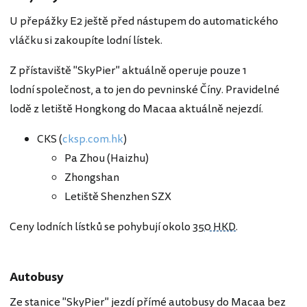
U přepážky E2 ještě před nástupem do automatického
vláčku si zakoupíte lodní lístek.
Z přístaviště "SkyPier" aktuálně operuje pouze 1
lodní společnost, a to jen do pevninské Číny. Pravidelné
lodě z letiště Hongkong do Macaa aktuálně nejezdí.
CKS (
cksp.com.hk
)
Pa Zhou (Haizhu)
Zhongshan
Letiště Shenzhen SZX
Ceny lodních lístků se pohybují okolo
350 HKD
.
Autobusy
Ze stanice "SkyPier" jezdí přímé autobusy do Macaa bez