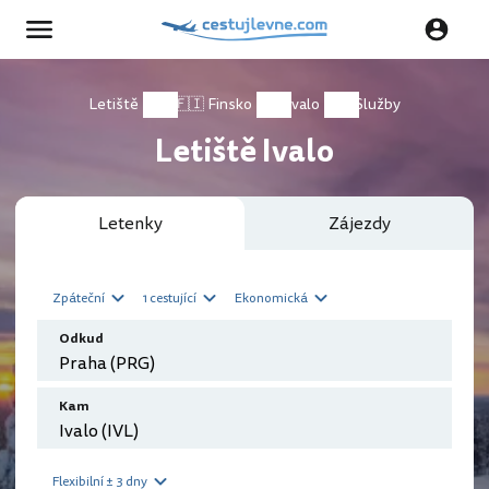
Letiště
🇫🇮 Finsko
Ivalo
Služby
Letiště Ivalo
Letenky
Zájezdy
Zpáteční
1 cestující
Ekonomická
Odkud
Kam
Flexibilní ± 3 dny