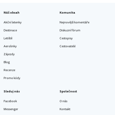
Náš obsah
Komunita
Akční letenky
Nejnovější komentáře
Destinace
Diskuzní fórum
Letiště
Cestopisy
Aerolinky
Cestovatelé
Zájezdy
Blog
Recenze
Promo kódy
Sleduj nás
Společnost
Facebook
O nás
Messenger
Kontakt