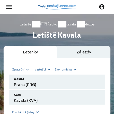
Letiště
🇬🇷 Řecko
Kavala
Služby
Letiště Kavala
Letenky
Zájezdy
Zpáteční
1 cestující
Ekonomická
Odkud
Kam
Flexibilní ± 3 dny