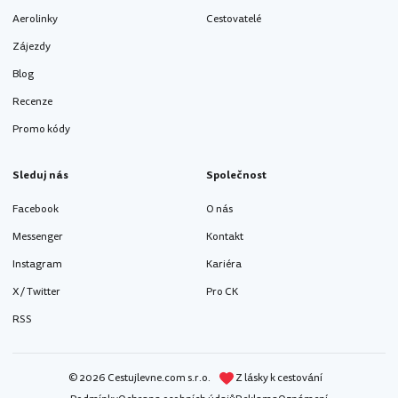
Aerolinky
Cestovatelé
Zájezdy
Blog
Recenze
Promo kódy
Sleduj nás
Společnost
Facebook
O nás
Messenger
Kontakt
Instagram
Kariéra
X / Twitter
Pro CK
RSS
© 2026 Cestujlevne.com s.r.o.
Z lásky k cestování