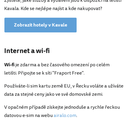
Zjistěte, jaké služby a vybavení jsou k dispozici na letišti
Kavala. Kde se nejlépe najíst a kde nakupovat?
Zobrazit hotely v Kavale
Internet a wi-fi
Wi-fi
je zdarma a bez časového omezení po celém
letišti. Připojte se k síti "Fraport Free".
Používáte-li sim kartu země EU, v Řecku voláte a užíváte
data za stejné ceny jako ve své domovské zemi.
V opačném případě získejte jednoduše a rychle řeckou
datovou e-sim na webu
airalo.com
.