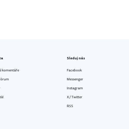
ta
Sleduj nás
ší komentáře
Facebook
 fórum
Messenger
y
Instagram
elé
X / Twitter
RSS