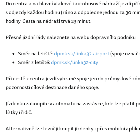
Do centra a na hlavní vlakové i autobusové nádraží jezdí p
s odjezdy každou hodinu (ráno a odpoledne jednou za 30 minu
hodiny. Cesta na nádraží trvá 23 minut.
Přesné jízdní řády naleznete na webu dopravního podniku:
Směr na letiště:
dpmk.sk/linka32-airport
(spoje označe
Směr z letiště:
dpmk.sk/linka32-city
Při cestě z centra jezdí vybrané spoje jen do průmyslové zó
pozornosti cílové destinace daného spoje.
Jízdenku zakoupíte v automatu na zastávce, kde lze platit p
lístky i řidič.
Alternativně lze levněji koupit jízdenky i přes mobilní aplik