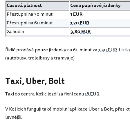
Časová platnost
Cena papírové jízdenky
Přestupní na 30 minut
1 EUR
Přestupní na 60 minut
1,20 EUR
24 hodin
3,80 EUR
Řidič prodává pouze jízdenky na 60 minut za
1,50 EUR
. Líst
(autobusy, trolejbusy a tramvaje).
Taxi, Uber, Bolt
Taxi do centra Košic jezdí za fixní cenu
18 EUR
.
V Košicích fungují také mobilní aplikace Uber a Bolt, přes 
levnější.