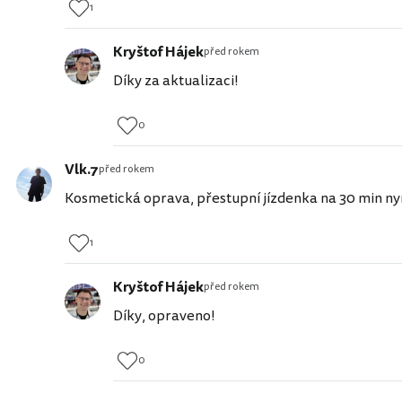
1
Kryštof Hájek
před rokem
Díky za aktualizaci!
0
Vlk.7
před rokem
Kosmetická oprava, přestupní jízdenka na 30 min nyní 
1
Kryštof Hájek
před rokem
Díky, opraveno!
0