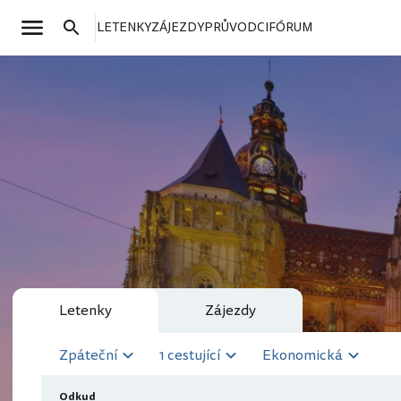
LETENKY
ZÁJEZDY
PRŮVODCI
FÓRUM
Letenky
Zájezdy
Zpáteční
1 cestující
Ekonomická
Odkud