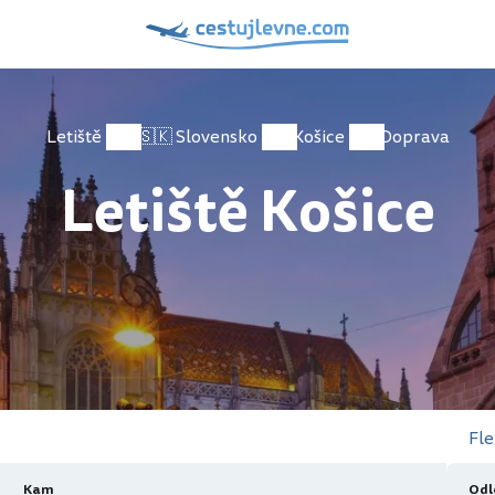
Letiště
🇸🇰 Slovensko
Košice
Doprava
Letiště Košice
Fle
Kam
Odl