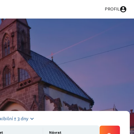
PROFIL
xibilní ± 3 dny
et
Návrat