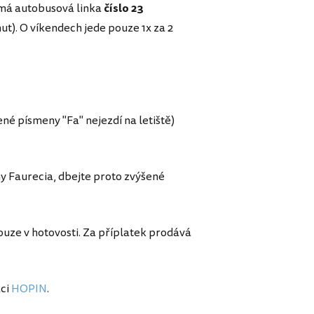
římá autobusová linka
číslo
23
t). O víkendech jede pouze 1x za 2
né písmeny "Fa" nejezdí na letiště)
ny Faurecia, dbejte proto zvýšené
ouze v hotovosti. Za příplatek prodává
aci
HOPIN
.