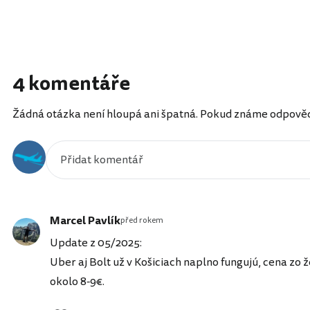
4 komentáře
Žádná otázka není hloupá ani špatná. Pokud známe odpověď, 
Marcel Pavlík
před rokem
Update z 05/2025:
Uber aj Bolt už v Košiciach naplno fungujú, cena zo ž
okolo 8-9€.