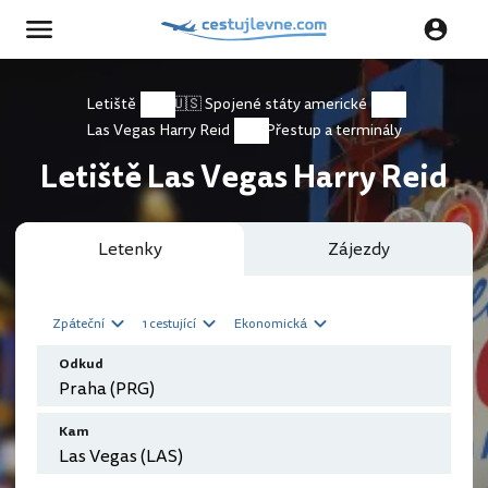
Letiště
🇺🇸 Spojené státy americké
Las Vegas Harry Reid
Přestup a terminály
Letiště Las Vegas Harry Reid
Letenky
Zájezdy
Zpáteční
1 cestující
Ekonomická
Odkud
Kam