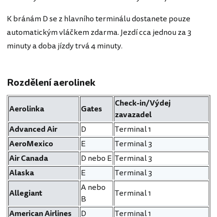
K bránám D se z hlavního terminálu dostanete pouze
automatickým vláčkem zdarma. Jezdí cca jednou za 3
minuty a doba jízdy trvá 4 minuty.
Rozdělení aerolinek
Check-in/Výdej
Aerolinka
Gates
zavazadel
Advanced Air
D
Terminal 1
AeroMexico
E
Terminal 3
Air Canada
D nebo E
Terminal 3
Alaska
E
Terminal 3
A nebo
Allegiant
Terminal 1
B
American Airlines
D
Terminal 1