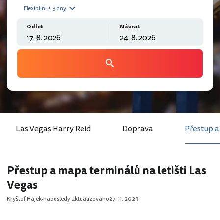
Flexibilní ± 3 dny
Odlet
Návrat
Las Vegas Harry Reid
Doprava
Přestup a
Přestup a mapa terminálů na letišti Las
Vegas
Kryštof Hájek
naposledy aktualizováno
27. 11. 2023