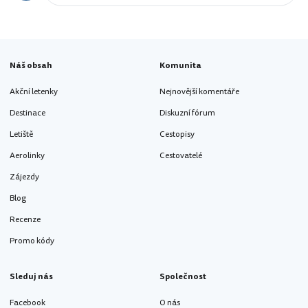
Náš obsah
Komunita
Akční letenky
Nejnovější komentáře
Destinace
Diskuzní fórum
Letiště
Cestopisy
Aerolinky
Cestovatelé
Zájezdy
Blog
Recenze
Promo kódy
Sleduj nás
Společnost
Facebook
O nás