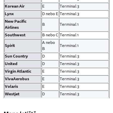
Korean Air
E
Terminal 3
Lynx
D nebo E
Terminal 3
New Pacific
B
Terminal 1
Airlines
Southwest
B nebo C
Terminal 1
A nebo
Spirit
Terminal 1
B
Sun Country
D
Terminal 3
United
D
Terminal 3
Virgin Atlantic
E
Terminal 3
VivaAerobus
E
Terminal 3
Volaris
E
Terminal 3
Westjet
D
Terminal 3