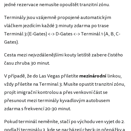
jedné rezervace nemusíte opouštět tranzitní zónu.
Terminály jsou vzájemně propojené automatickým
vláčkem jezdícím každé 3 minuty zdarma po trase
Terminál 3 (E-Gates) <-> D-Gates <-> Terminál 1 (A, B, C-
Gates).
Cesta mezi nejvzdálenějšími kouty letiště zabere čistého
času zhruba 30 minut.
V případě, že do Las Vegas přiletíte
mezinárodní
linkou,
vždy přiletíte na Terminal 3. Musíte opustit tranzitní zónu,
projít imigrační kontrolou a přes venkovní část se
přesunout mezi terminály kyvadlovým autobusem
zdarma s frekvencí 20-30 minut.
Pokud terminál neměníte, stačí po východu ven vyjet do 2.
podlaží terminálu 3, kde se nacházejí check-in přepážky a