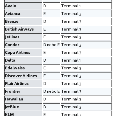
Avelo
B
Terminal 1
Avianca
E
Terminal 3
Breeze
D
Terminal 3
British Airways
E
Terminal 3
Jetlines
E
Terminal 3
Condor
D nebo E
Terminal 3
Copa Airlines
E
Terminal 3
Delta
D
Terminal 1
Edelweiss
E
Terminal 3
Discover Airlines
E
Terminal 3
Flair Airlines
D
Terminal 3
Frontier
D nebo E
Terminal 3
Hawaiian
D
Terminal 3
jetBlue
D
Terminal 3
KLM
E
Terminal 3