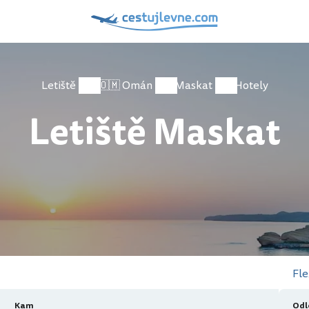
Letiště
🇴🇲 Omán
Maskat
Hotely
Letiště Maskat
Fle
Kam
Odl