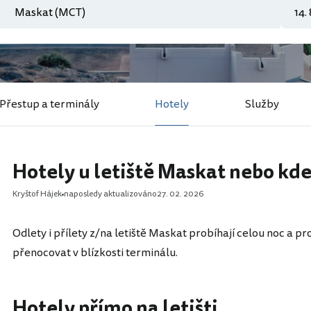
Přestup a terminály
Hotely
Služby
Hotely u letiště Maskat nebo kde
Kryštof Hájek
naposledy aktualizováno
27. 02. 2026
Odlety i přílety z/na letiště Maskat probíhají celou noc a p
přenocovat v blízkosti terminálu.
Hotely přímo na letišti