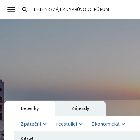
LETENKY
ZÁJEZDY
PRŮVODCI
FÓRUM
Letenky
Zájezdy
Zpáteční
1 cestující
Ekonomická
Odkud