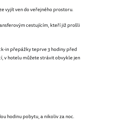
ze vyjít ven do veřejného prostoru.
sferovým cestujícím, kteří již prošli
eck-in přepážky teprve 3 hodiny před
cí, v hotelu můžete strávit obvykle jen
ou hodinu pobytu, a nikoliv za noc.