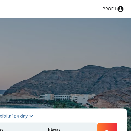
PROFIL
xibilní ± 3 dny
et
Návrat