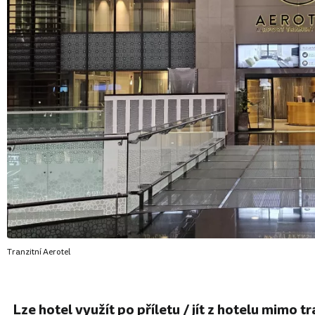
Tranzitní Aerotel
Lze hotel využít po příletu / jít z hotelu mimo t