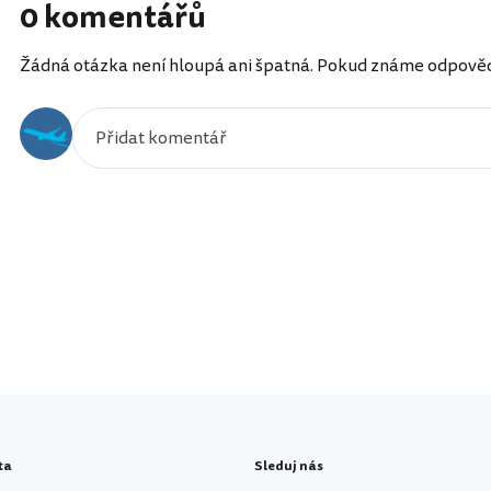
0 komentářů
Žádná otázka není hloupá ani špatná. Pokud známe odpověď, 
ta
Sleduj nás