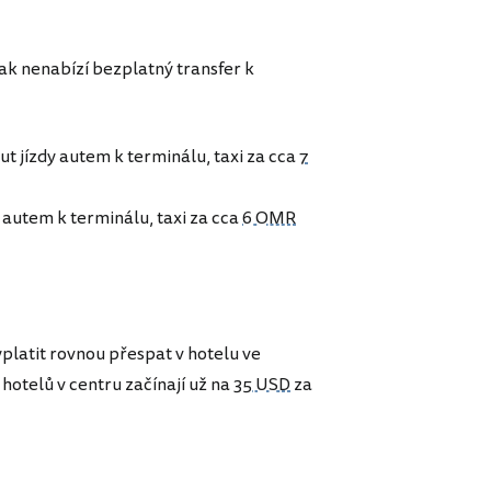
šak nenabízí bezplatný transfer k
nut jízdy autem k terminálu, taxi za cca
7
y autem k terminálu, taxi za cca
6 OMR
platit rovnou přespat v hotelu ve
hotelů v centru začínají už na
35 USD
za