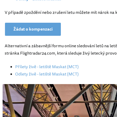
V případě zpoždění nebo zrušení letu můžete mít nárok na
Žádat o kompenzaci
Alternativní a zábavnější formu online sledování letů na l
stránka Flightradar24.com, která sleduje živý letecký provo
Přílety živě - letiště Maskat (MCT)
Odlety živě - letiště Maskat (MCT)