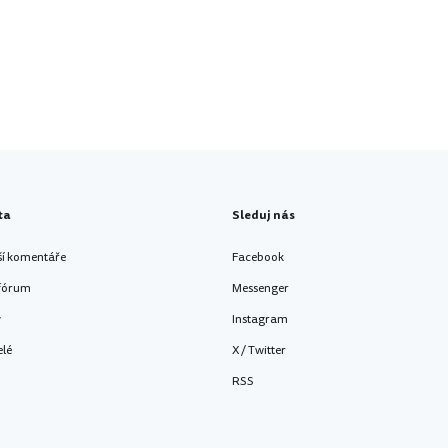
ta
Sleduj nás
ší komentáře
Facebook
 fórum
Messenger
y
Instagram
elé
X / Twitter
RSS