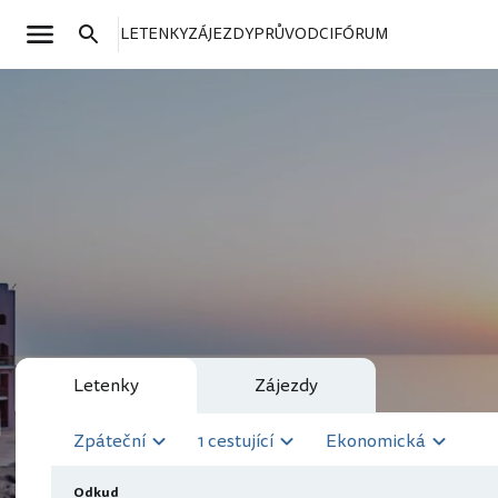
LETENKY
ZÁJEZDY
PRŮVODCI
FÓRUM
Letenky
Zájezdy
Zpáteční
1 cestující
Ekonomická
Odkud