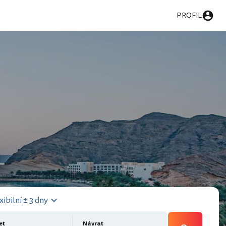
PROFIL
xibilní ± 3 dny
et
Návrat