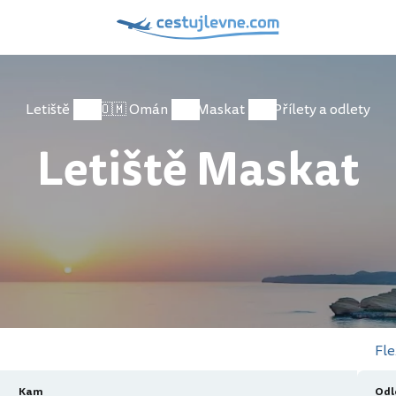
Letiště
🇴🇲 Omán
Maskat
Přílety a odlety
Letiště Maskat
Fle
Kam
Odl