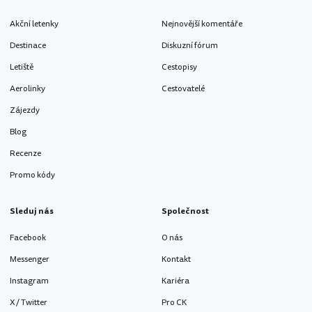
Akční letenky
Nejnovější komentáře
Destinace
Diskuzní fórum
Letiště
Cestopisy
Aerolinky
Cestovatelé
Zájezdy
Blog
Recenze
Promo kódy
Sleduj nás
Společnost
Facebook
O nás
Messenger
Kontakt
Instagram
Kariéra
X / Twitter
Pro CK