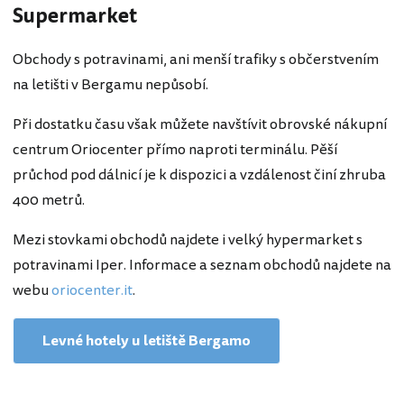
Supermarket
Obchody s potravinami, ani menší trafiky s občerstvením
na letišti v Bergamu nepůsobí.
Při dostatku času však můžete navštívit obrovské nákupní
centrum Oriocenter přímo naproti terminálu. Pěší
průchod pod dálnicí je k dispozici a vzdálenost činí zhruba
400 metrů.
Mezi stovkami obchodů najdete i velký hypermarket s
potravinami Iper. Informace a seznam obchodů najdete na
webu
oriocenter.it
.
Levné hotely u letiště Bergamo