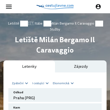
Letiště
🇮🇹 Itálie
Milán Bergamo Il Caravaggio
Služby
Letiště Milán Bergamo Il
Caravaggio
Letenky
Zájezdy
Zpáteční
1 cestující
Ekonomická
Odkud
Kam