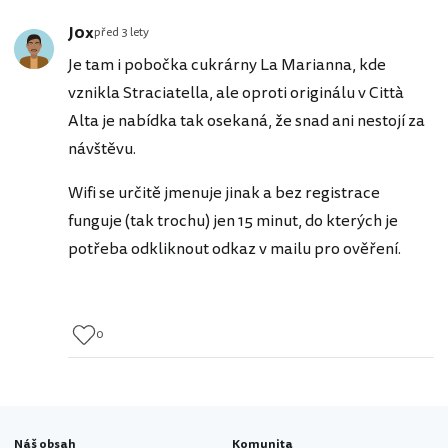
J0x
před 3 lety
Je tam i pobočka cukrárny La Marianna, kde
vznikla Straciatella, ale oproti originálu v Città
Alta je nabídka tak osekaná, že snad ani nestojí za
návštěvu.
Wifi se určitě jmenuje jinak a bez registrace
funguje (tak trochu) jen 15 minut, do kterých je
potřeba odkliknout odkaz v mailu pro ověření.
0
Náš obsah
Komunita