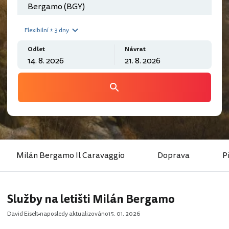
Flexibilní ± 3 dny
Odlet
Návrat
Milán Bergamo Il Caravaggio
Doprava
P
Služby na letišti Milán Bergamo
David Eiselt
naposledy aktualizováno
15. 01. 2026