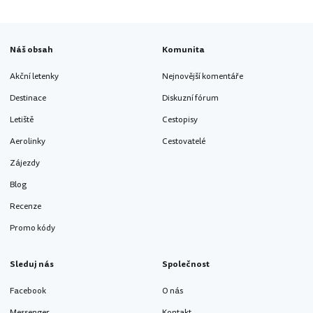
Náš obsah
Komunita
Akční letenky
Nejnovější komentáře
Destinace
Diskuzní fórum
Letiště
Cestopisy
Aerolinky
Cestovatelé
Zájezdy
Blog
Recenze
Promo kódy
Sleduj nás
Společnost
Facebook
O nás
Messenger
Kontakt