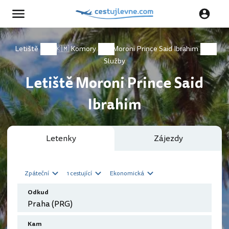
Letiště
🇰🇲 Komory
Moroni Prince Said Ibrahim
Služby
Letiště Moroni Prince Said
Ibrahim
Letenky
Zájezdy
Zpáteční
1 cestující
Ekonomická
Odkud
Kam