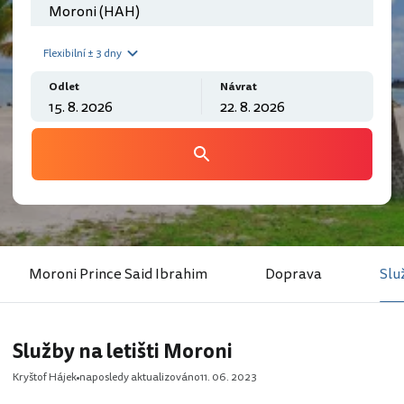
Flexibilní ± 3 dny
Odlet
Návrat
Moroni Prince Said Ibrahim
Doprava
Slu
Služby na letišti Moroni
Kryštof Hájek
naposledy aktualizováno
11. 06. 2023