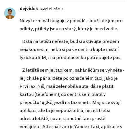
dejvidek_cz
před rokem
Nový terminál funguje v pohodě, slouží ale jen pro
odlety, přílety jsou na starý, který je hned vedle.
Data na letišti neřešte, buď si aktivujte předem
nějakou e-sim, nebo si pak v centru kupte místní
fyzickou SIM, i na předplacenku potřebujete pas.
Z letiště sem jel taxíkem, naháněčům se vyhněte -
je jich ale pár a jděte po označeném taxi, jako je
PrviTaxi Niš, mají zelenobílá auta, dá se platit
kartou (telefonem), do centra sem platil v
přepočtu 145Kč, jezdí na taxametr. Mají sice svojí
aplikaci, ale ta je nepoužitelná, nezná třeba
adresu letiště, no ani samotné tam prostě
nenajdete. Alternativou je Yandex Taxi, aplikace v