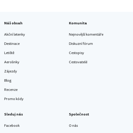
Náš obsah
Komunita
Akční letenky
Nejnovější komentáře
Destinace
Diskuzní fórum
Letiště
Cestopisy
Aerolinky
Cestovatelé
Zájezdy
Blog
Recenze
Promo kódy
Sleduj nás
Společnost
Facebook
O nás