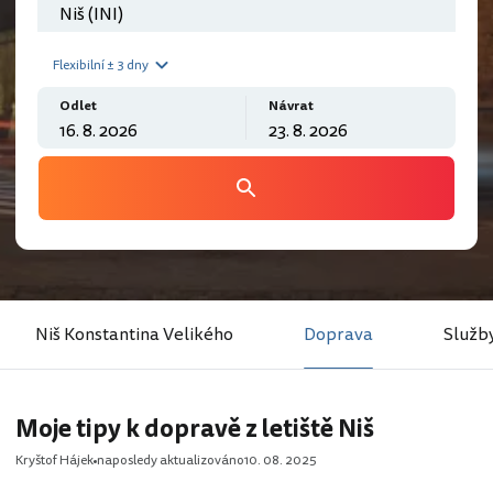
Flexibilní ± 3 dny
Odlet
Návrat
Niš Konstantina Velikého
Doprava
Služb
Moje tipy k dopravě z letiště Niš
Kryštof Hájek
naposledy aktualizováno
10. 08. 2025