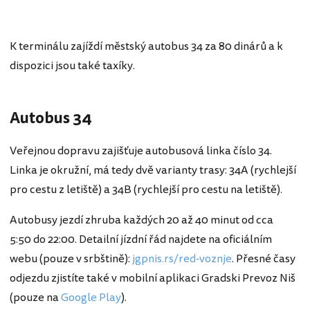
K terminálu zajíždí městský autobus 34 za 80 dinárů a k
dispozici jsou také taxíky.
Autobus 34
Veřejnou dopravu zajišťuje autobusová linka číslo 34.
Linka je okružní, má tedy dvě varianty trasy: 34A (rychlejší
pro cestu z letiště) a 34B (rychlejší pro cestu na letiště).
Autobusy jezdí zhruba každých 20 až 40 minut od cca
5:50 do 22:00. Detailní jízdní řád najdete na oficiálním
webu (pouze v srbštině):
jgpnis.rs/red-voznje
. Přesné časy
odjezdu zjistíte také v mobilní aplikaci Gradski Prevoz Niš
(pouze na
Google Play
).