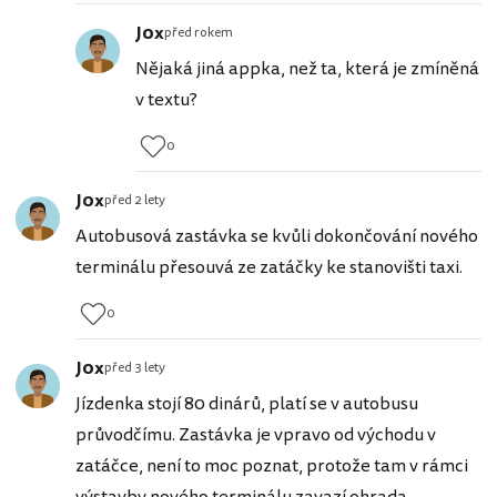
J0x
před rokem
Nějaká jiná appka, než ta, která je zmíněná
v textu?
0
J0x
před 2 lety
Autobusová zastávka se kvůli dokončování nového
terminálu přesouvá ze zatáčky ke stanovišti taxi.
0
J0x
před 3 lety
Jízdenka stojí 80 dinárů, platí se v autobusu
průvodčímu. Zastávka je vpravo od východu v
zatáčce, není to moc poznat, protože tam v rámci