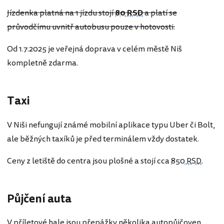
Jízdenka platná na 1 jízdu stojí
80 RSD
a platí se
průvodčímu uvnitř autobusu pouze v hotovosti.
Od 1.7.2025 je veřejná doprava v celém městě Niš
kompletně zdarma.
Taxi
V Niši nefungují známé mobilní aplikace typu Uber či Bolt,
ale běžných taxíků je před terminálem vždy dostatek.
Ceny z letiště do centra jsou plošné a stojí cca
850 RSD
.
Půjčení auta
V příletové hale jsou přepážky několika autopůjčoven