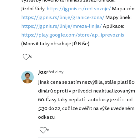
výstavby nového terminálu zavazí ohrada.
Jízdní řády:
https://jgpnis.rs/red-voznje/
Mapa zón:
https://jgpnis.rs/linije/granice-zona/
Mapy linek:
https://jgpnis.rs/linije/mreza-linija/
Aplikace:
https://play.google.com/store/ap...iprevoznis
(Moovit taky obsahuje JŘ Niše).
0
J0x
před 2 lety
Jinak cena se zatím nezvýšila, stále platí 80
dinárů oproti v průvodci neaktualizovaným
60. Časy taky neplatí - autobusy jezdí +- od
5:30 do 22, což lze ověřit na výše uvedeném
odkazu.
0