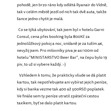
pohodě, jen brzo ráno kdy odlétá Ryanair do Vídně,
tak v celém městě jezdí od nich tak dvě auta, takže
šance jedno chytit je malá.
Co se týká ubytování, tak jsem byl v hotelu Garni
Consul, cena přes booking byla 800Kč za
jednolůžkový pokoj a noc, snídaně je za tuším 4€,
nevyžij jsem. Pro milovníky piva je asi 100m od
hotelu "MINISTARSTVO Beer Bar", na čepu bylo 19
piv, to už si vybere každý. :-)
Vzhledem k tomu, že prakticky všude se dá platit
kartou, tak nepotřebujete ani vybírat jejich peníze,
kdy si banka vezme tak 400 až 500RSD poplatek.
Ve finále sem ty peníze utratil zpáteční cestou
taxíkem, byť se dalo platit kartou.