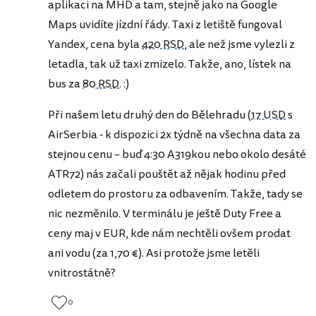
aplikaci na MHD a tam, stejně jako na Google
Maps uvidíte jízdní řády. Taxi z letiště fungoval
Yandex, cena byla
420 RSD
, ale než jsme vylezli z
letadla, tak už taxi zmizelo. Takže, ano, lístek na
bus za
80 RSD
. :)
Při našem letu druhý den do Bělehradu (
17 USD
s
AirSerbia - k dispozici 2x týdně na všechna data za
stejnou cenu – buď 4:30 A319kou nebo okolo desáté
ATR72) nás začali pouštět až nějak hodinu před
odletem do prostoru za odbavením. Takže, tady se
nic nezměnilo. V terminálu je ještě Duty Free a
ceny maj v EUR, kde nám nechtěli ovšem prodat
ani vodu (za 1,70 €). Asi protože jsme letěli
vnitrostátně?
0