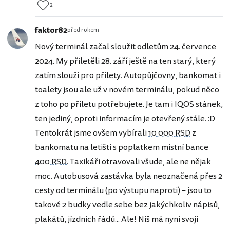
2
faktor82
před rokem
Nový terminál začal sloužit odletům 24. července
2024. My přiletěli 28. září ještě na ten starý, který
zatím slouží pro přílety. Autopůjčovny, bankomat i
toalety jsou ale už v novém terminálu, pokud něco
z toho po příletu potřebujete. Je tam i IQOS stánek,
ten jediný, oproti informacím je otevřený stále. :D
Tentokrát jsme ovšem vybírali
10 000 RSD
z
bankomatu na letišti s poplatkem místní bance
400 RSD
. Taxikáři otravovali všude, ale ne nějak
moc. Autobusová zastávka byla neoznačená přes 2
cesty od terminálu (po výstupu naproti) – jsou to
takové 2 budky vedle sebe bez jakýchkoliv nápisů,
plakátů, jízdních řádů... Ale! Niš má nyní svojí