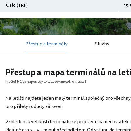
Přestup a terminály
Služby
Přestup a mapa terminálů na leti
Kryštof Hájek
naposledy aktualizováno
26. 04. 2026
Na letišti najdete jeden malý terminál společný pro všechn
pro přílety i odlety zároveň.
Vzhledem k velikosti terminálu se připravte na nedostatek mí
ideálně cca 70-90 minut před odletem. Od vstupu do terminá