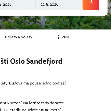
Přílety a odlety
Více
šti Oslo Sandefjord
y lety. Budova má pouze jedno podlaží
st k sezení. Na letiště tedy dorazte
lu k letadlu neujdete ani 50 metrů.