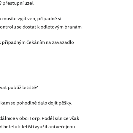
ý přestupní uzel.
musíte vyjít ven, případně si
kontrolu se dostat k odletovým branám.
i s případným čekáním na zavazadlo
at poblíž letiště?
 kam se pohodlně dalo dojít pěšky.
álnice v obci Torp. Podél silnice však
hotelu k letišti využít ani veřejnou