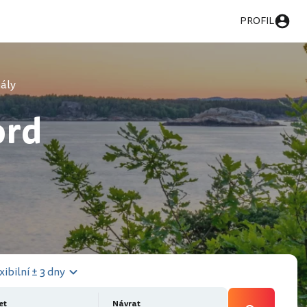
PROFIL
ály
ord
xibilní ± 3 dny
et
Návrat