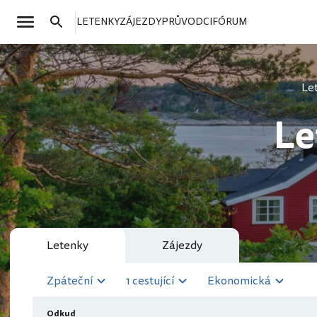
LETENKY
ZÁJEZDY
PRŮVODCI
FÓRUM
Let
Le
Letenky
Zájezdy
Zpáteční
1 cestující
Ekonomická
Odkud