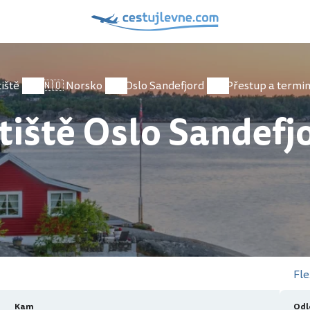
iště
🇳🇴 Norsko
Oslo Sandefjord
Přestup a termin
tiště Oslo Sandefj
Fle
Kam
Odl