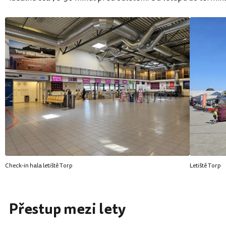
Check-in hala letiště Torp
Letiště Torp
Přestup mezi lety