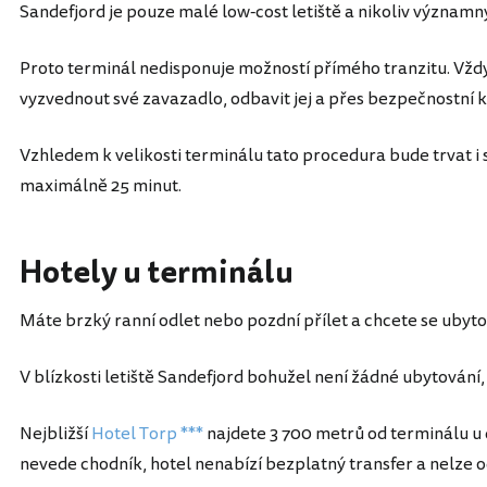
Sandefjord je pouze malé low-cost letiště a nikoliv významn
Proto terminál nedisponuje možností přímého tranzitu. Vždy 
vyzvednout své zavazadlo, odbavit jej a přes bezpečnostní 
Vzhledem k velikosti terminálu tato procedura bude trvat 
maximálně 25 minut.
Hotely u terminálu
Máte brzký ranní odlet nebo pozdní přílet a chcete se ubytov
V blízkosti letiště Sandefjord bohužel není žádné ubytování,
Nejbližší
Hotel Torp ***
najdete 3 700 metrů od terminálu u d
nevede chodník, hotel nenabízí bezplatný transfer a nelze od 