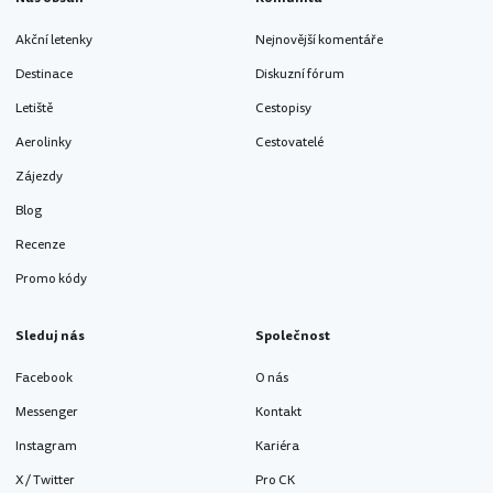
Akční letenky
Nejnovější komentáře
Destinace
Diskuzní fórum
Letiště
Cestopisy
Aerolinky
Cestovatelé
Zájezdy
Blog
Recenze
Promo kódy
Sleduj nás
Společnost
Facebook
O nás
Messenger
Kontakt
Instagram
Kariéra
X / Twitter
Pro CK