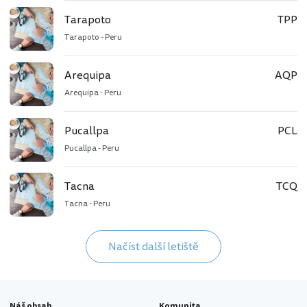
Tarapoto
TPP
Tarapoto - Peru
Arequipa
AQP
Arequipa - Peru
Pucallpa
PCL
Pucallpa - Peru
Tacna
TCQ
Tacna - Peru
Načíst další letiště
Náš obsah
Komunita