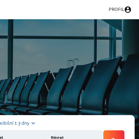
PROFIL
xibilní ± 3 dny
et
Návrat