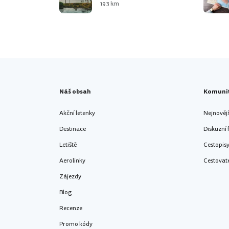
193 km
Náš obsah
Komuni
Akční letenky
Nejnověj
Destinace
Diskuzní
Letiště
Cestopis
Aerolinky
Cestovat
Zájezdy
Blog
Recenze
Promo kódy