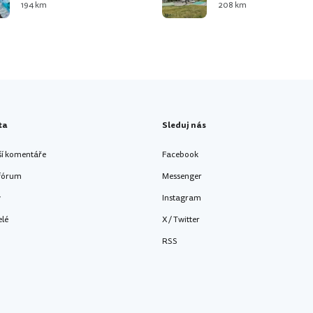
194 km
208 km
ta
Sleduj nás
ší komentáře
Facebook
 fórum
Messenger
y
Instagram
elé
X / Twitter
RSS