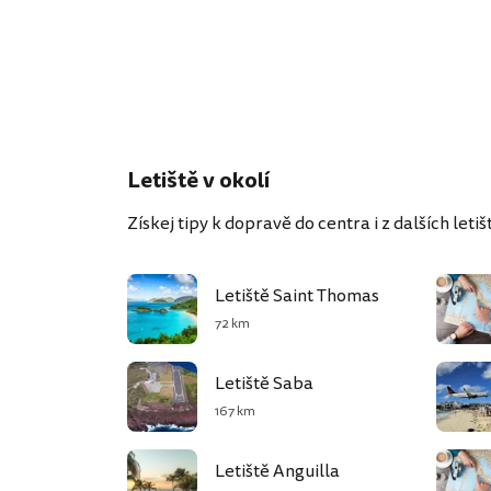
Letiště v okolí
Získej tipy k dopravě do centra i z dalších letišť
Letiště Saint Thomas
72 km
Letiště Saba
167 km
Letiště Anguilla