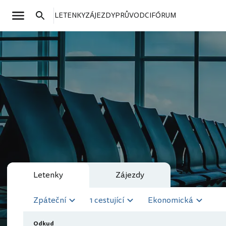
LETENKY
ZÁJEZDY
PRŮVODCI
FÓRUM
Letenky
Zájezdy
Zpáteční
1 cestující
Ekonomická
Odkud