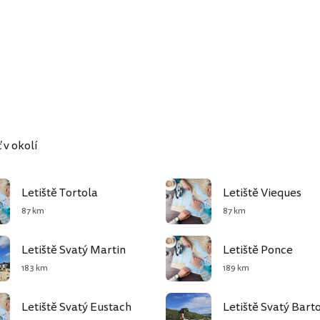
 v okolí
Letiště Tortola
Letiště Vieques
87 km
87 km
Letiště Svatý Martin
Letiště Ponce
183 km
189 km
Letiště Svatý Eustach
Letiště Svatý Bart