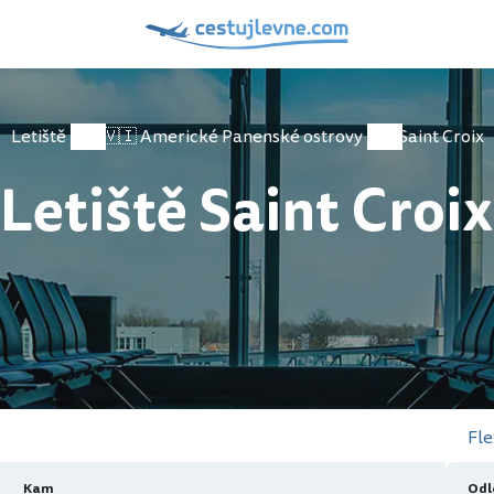
Letiště
🇻🇮 Americké Panenské ostrovy
Saint Croix
Letiště Saint Croix
Fle
Kam
Odl