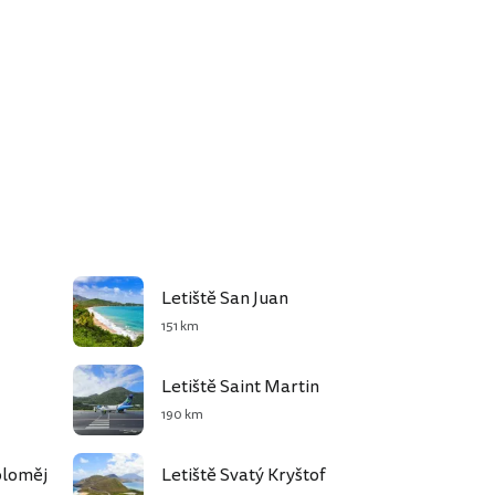
Letiště San Juan
151 km
Letiště Saint Martin
190 km
oloměj
Letiště Svatý Kryštof