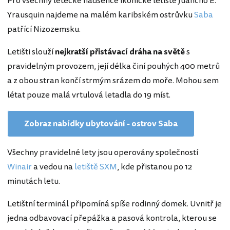
Pro všechny letecké nadšence ikonické letiště Juancho E.
Yrausquin najdeme na malém karibském ostrůvku
Saba
patřící Nizozemsku.
Letišti slouží
nejkratší přistávací dráha na světě
s
pravidelným provozem, její délka činí pouhých 400 metrů
a z obou stran končí strmým srázem do moře. Mohou sem
létat pouze malá vrtulová letadla do 19 míst.
Zobraz nabídky ubytování - ostrov Saba
Všechny pravidelné lety jsou operovány společností
Winair
a vedou na
letiště SXM
, kde přistanou po 12
minutách letu.
Letištní terminál připomíná spíše rodinný domek. Uvnitř je
jedna odbavovací přepážka a pasová kontrola, kterou se