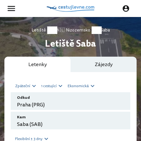
Letiště
🇳🇱 Nizozemsko
Saba
Letiště Saba
Letenky
Zájezdy
Zpáteční
1 cestující
Ekonomická
Odkud
Kam
Flexibilní ± 3 dny