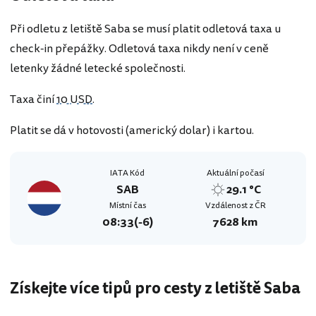
Při odletu z letiště Saba se musí platit odletová taxa u
check-in přepážky. Odletová taxa nikdy není v ceně
letenky žádné letecké společnosti.
Taxa činí
10 USD
.
Platit se dá v hotovosti (americký dolar) i kartou.
IATA Kód
Aktuální počasí
SAB
29.1 °C
Místní čas
Vzdálenost z ČR
08:33
(-6)
7628 km
Získejte více tipů pro cesty z letiště Saba