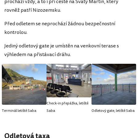
prochází vždy, a to i při cestě na Svatý Martin, který
rovněž patří Nizozemsku.
Před odletem se neprochází žádnou bezpečnostní
kontrolou.
Jediný odletový gate je umístěn na venkovní terase s
výhledem na přistávací dráhu.
Check-in přepážka, letiště
Terminál letiště Saba
Saba
Odletový gate, letiště Saba
Odletová taxa