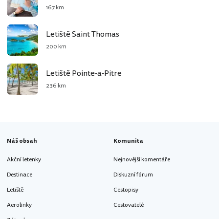
167 km
Letiště Saint Thomas
200 km
Letiště Pointe-a-Pitre
236 km
Náš obsah
Komunita
Akční letenky
Nejnovější komentáře
Destinace
Diskuzní fórum
Letiště
Cestopisy
Aerolinky
Cestovatelé