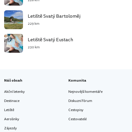
228 km
Letiště Svatý Bartoloměj
229 km
Letiště Svatý Eustach
230 km
Náš obsah
Komunita
Akční letenky
Nejnovější komentáře
Destinace
Diskuzní fórum
Letiště
Cestopisy
Aerolinky
Cestovatelé
Zájezdy