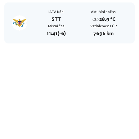
IATA Kód
Aktuální počasí
STT
28.9 °C
Místní čas
Vzdálenost z ČR
11:41
(-6)
7696 km