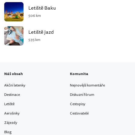
Letiště Baku
506 km
Letiště Jazd
535 km
Náš obsah
Komunita
Akční letenky
Nejnovější komentáře
Destinace
Diskuzní fórum
Letiště
Cestopisy
Aerolinky
Cestovatelé
Zájezdy
Blog