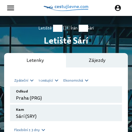
Letiště
🇮🇷 Írán
Sárí
Letiště Sárí
Letenky
Zájezdy
Zpáteční
1 cestující
Ekonomická
Odkud
Kam
Flexibilní ± 3 dny