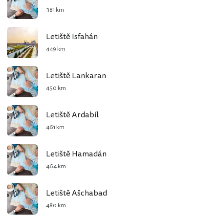
381 km
Letiště Isfahán
449 km
Letiště Lankaran
450 km
Letiště Ardabíl
461 km
Letiště Hamadán
464 km
Letiště Ašchabad
480 km