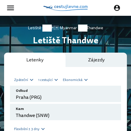
Letiště
🇲🇲 Myanmar
Thandwe
Letiště Thandwe
Letenky
Zájezdy
Zpáteční
1 cestující
Ekonomická
Odkud
Kam
Flexibilní ± 3 dny