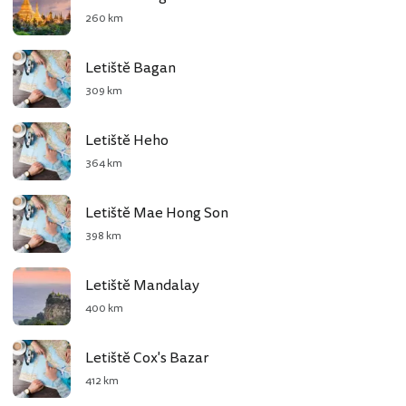
260 km
Letiště Bagan
309 km
Letiště Heho
364 km
Letiště Mae Hong Son
398 km
Letiště Mandalay
400 km
Letiště Cox's Bazar
412 km