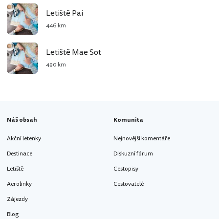
Letiště Pai
446 km
Letiště Mae Sot
490 km
Náš obsah
Komunita
Akční letenky
Nejnovější komentáře
Destinace
Diskuzní fórum
Letiště
Cestopisy
Aerolinky
Cestovatelé
Zájezdy
Blog