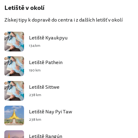
Letiště v okolí
Získej tipy k dopravě do centra i z dalších letišť v okolí
Letiště Kyaukpyu
134 km
Letiště Pathein
190 km
Letiště Sittwe
238 km
Letiště Nay Pyi Taw
238 km
Letiště Rangún