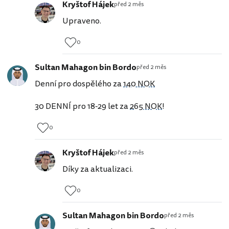
Kryštof Hájek
před 2 měs
Upraveno.
0
Sultan Mahagon bin Bordo
před 2 měs
Denní pro dospělého za
140 NOK
30 DENNÍ pro 18-29 let za
265 NOK
!
0
Kryštof Hájek
před 2 měs
Díky za aktualizaci.
0
Sultan Mahagon bin Bordo
před 2 měs