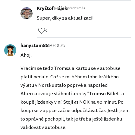
Kryštof Hájek
před 11 měs
Super, díky za aktualizaci!
0
hanystum88
před 3 lety
Ahoj,
Vracím se teď z Tromsa a kartou se v autobuse
platit nedalo. Což se mi během toho krátkého
výletu v Norsku stalo poprvé a naposled.
Alternativou je stáhnutí appky "Tromso Billet" a
koupě jízdenky v ní. Stojí
41 NOK
na 90 minut. Po
koupi se v appce začne odpočítávat čas. Jestli jsem
to správně pochopil, tak je třeba ještě jízdenku
validovat v autobuse.