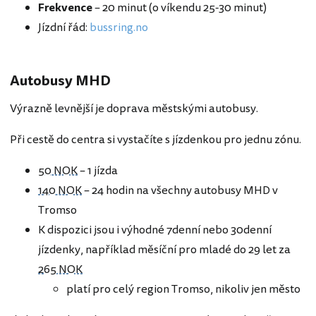
Frekvence
– 20 minut (o víkendu 25-30 minut)
Jízdní řád:
bussring.no
Autobusy MHD
Výrazně levnější je doprava městskými autobusy.
Při cestě do centra si vystačíte s jízdenkou pro jednu zónu.
50 NOK
– 1 jízda
140 NOK
– 24 hodin na všechny autobusy MHD v
Tromso
K dispozici jsou i výhodné 7denní nebo 30denní
jízdenky, například měsíční pro mladé do 29 let za
265 NOK
platí pro celý region Tromso, nikoliv jen město