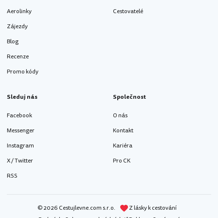
Aerolinky
Cestovatelé
Zájezdy
Blog
Recenze
Promo kódy
Sleduj nás
Společnost
Facebook
O nás
Messenger
Kontakt
Instagram
Kariéra
X / Twitter
Pro CK
RSS
© 2026 Cestujlevne.com s.r.o.
Z lásky k cestování