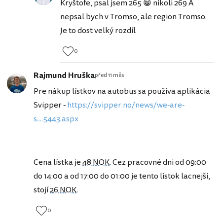
Kryštofe, psal jsem 265 😁 nikoli 269 A
nepsal bych v Tromso, ale region Tromso.
Je to dost velký rozdíl
0
Rajmund Hruška
před 11 měs
Pre nákup lístkov na autobus sa používa aplikácia
Svipper -
https://svipper.no/news/we-are-
s....5443.aspx
Cena lístka je
48 NOK
. Cez pracovné dni od 09:00
do 14:00 a od 17:00 do 01:00 je tento lístok lacnejší,
stojí
26 NOK
.
0