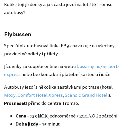
Kolik stojí jízdenky a jak často jezdí na letiště Tromso
autobusy?
Flybussen
Speciální autobusová linka FB92 navazuje na všechny
pravidelné odlety i přílety.
Jízdenky zakoupíte online na webu
bussring.no/airport-
express
nebo bezkontaktní platební kartou u řidiče.
Autobusy jezdí s několika zastávkami po trase (hotel
Moxy
,
Comfort Hotel Xpress
,
Scandic Grand Hotel
a
Prosneset
) přímo do centra Tromso.
Cena
–
125 NOK
jednosměrně /
200 NOK
zpáteční
Doba jízdy
– 15 minut