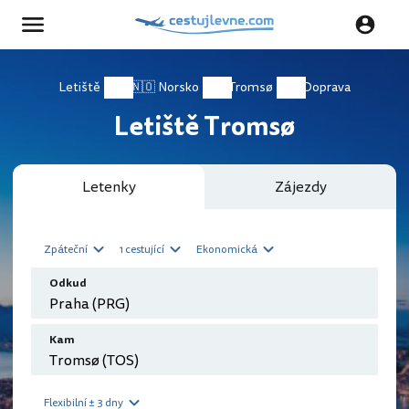
Letiště
🇳🇴 Norsko
Tromsø
Doprava
Letiště Tromsø
Letenky
Zájezdy
Zpáteční
1 cestující
Ekonomická
Odkud
Kam
Flexibilní ± 3 dny