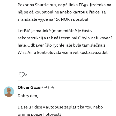
Pozor na Shuttle bus, např. linka FB92. Jízdenka na
něj se dá koupit online anebo kartou u řidiče. Ta
sranda ale vyjde na
125 NOK
za osobu!
Letiště je malinké (momentálně je část v
rekonstrukci) a tak náš terminal C byl v nafukovací
hale. Odbavení šlo rychle, ale byla tam slečna z
Wizz Air a kontrolovala všem velikost zavazadel.
0
Oliver Gazo
před 3 lety
Dobry den,
Da se u ridice v autobuse zaplatit kartou nebo
prijma pouze hotovost?