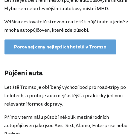
Letiště je s centrem město spojeno autobusovými linkami
Flybussen nebo levnějšími autobusy místní MHD.
Většina cestovatelů si rovnou na letišti půjčí auto u jedné z
mnoha autopůjčoven, které zde působí.
Porovnej ceny nejlepších hotelů v Tromso
Půjčení auta
Letiště Tromso je oblíbený výchozí bod pro road-tripy po
Lofotech, a proto je auto nejčastější a prakticky jedinou
relevantní formou dopravy.
Přímo v terminálu působí několik mezinárodních
autopůjčoven jako jsou Avis, Sixt, Alamo, Enterprise nebo