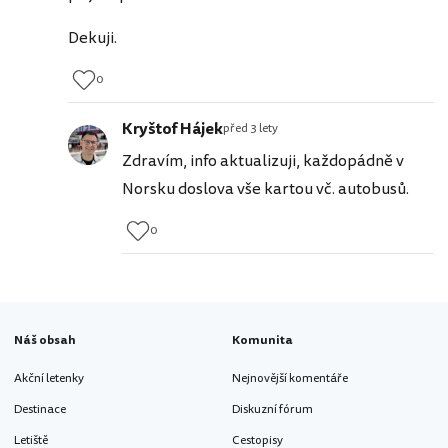
Dekuji.
0
Kryštof Hájek
před 3 lety
Zdravím, info aktualizuji, každopádně v
Norsku doslova vše kartou vč. autobusů.
0
Náš obsah
Komunita
Akční letenky
Nejnovější komentáře
Destinace
Diskuzní fórum
Letiště
Cestopisy