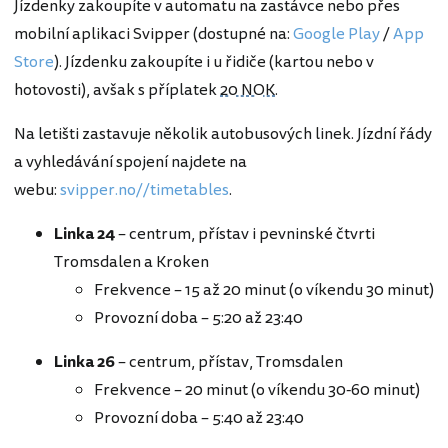
Jízdenky zakoupíte v automatu na zastávce nebo přes
mobilní aplikaci Svipper (dostupné na:
Google Play
/
App
Store
). Jízdenku zakoupíte i u řidiče (kartou nebo v
hotovosti), avšak s příplatek
20 NOK
.
Na letišti zastavuje několik autobusových linek. Jízdní řády
a vyhledávání spojení najdete na
webu:
svipper.no//timetables
.
Linka
24
– centrum, přístav i pevninské čtvrti
Tromsdalen a Kroken
Frekvence – 15 až 20 minut (o víkendu 30 minut)
Provozní doba – 5:20 až 23:40
Linka
26
– centrum, přístav, Tromsdalen
Frekvence – 20 minut (o víkendu 30-60 minut)
Provozní doba – 5:40 až 23:40