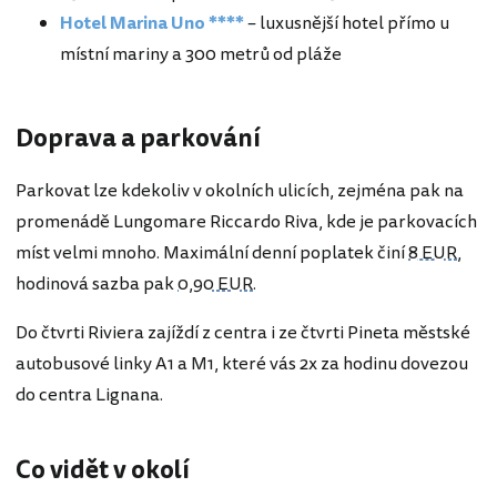
Hotel Marina Uno ****
– luxusnější hotel přímo u
místní mariny a 300 metrů od pláže
Doprava a parkování
Parkovat lze kdekoliv v okolních ulicích, zejména pak na
promenádě Lungomare Riccardo Riva, kde je parkovacích
míst velmi mnoho. Maximální denní poplatek činí
8 EUR
,
hodinová sazba pak
0,90 EUR
.
Do čtvrti Riviera zajíždí z centra i ze čtvrti Pineta městské
autobusové linky A1 a M1, které vás 2x za hodinu dovezou
do centra Lignana.
Co vidět v okolí