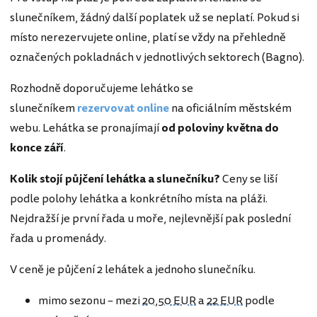
slunečníkem, žádný další poplatek už se neplatí. Pokud si
místo nerezervujete online, platí se vždy na přehledně
označených pokladnách v jednotlivých sektorech (Bagno).
Rozhodně doporučujeme lehátko se
slunečníkem
rezervovat online
na oficiálním městském
webu. Lehátka se pronajímají
od poloviny května do
konce září
.
Kolik stojí půjčení lehátka a slunečníku?
Ceny se liší
podle polohy lehátka a konkrétního místa na pláži.
Nejdražší je první řada u moře, nejlevnější pak poslední
řada u promenády.
V ceně je půjčení 2 lehátek a jednoho slunečníku.
mimo sezonu – mezi
20,50 EUR
a
22 EUR
podle