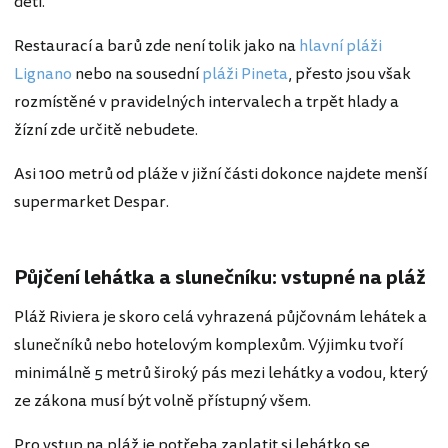
děti.
Restaurací a barů zde není tolik jako na
hlavní pláži
Lignano
nebo na sousední
pláži Pineta
, přesto jsou však
rozmístěné v pravidelných intervalech a trpět hlady a
žízní zde určitě nebudete.
Asi 100 metrů od pláže v jižní části dokonce najdete menší
supermarket Despar.
Půjčení lehátka a slunečníku: vstupné na pláž
Pláž Riviera je skoro celá vyhrazená půjčovnám lehátek a
slunečníků nebo hotelovým komplexům. Výjimku tvoří
minimálně 5 metrů široký pás mezi lehátky a vodou, který
ze zákona musí být volně přístupný všem.
Pro vstup na pláž je potřeba zaplatit si lehátko se