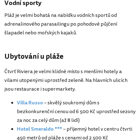
Vodní sporty
Pláž je velmi bohatá na nabídku vodních sportů od
adrenalinového parasailingu po pohodové půjčení
šlapadel nebo mořských kajaků.
Ubytování u pláže
Čtvrť Riviera je velmi klidné místo s menšími hotely a
vilami utopenými uprostřed zeleně. Na hlavních ulicích
jsou restaurace i supermarkety.
Villa Russo
– skvělý soukromý dům s
bezkonkurenční cenou od 6 500 Kč uprostřed sezony
za noc za celý dům (až 8 lidí)
Hotel Smeraldo ***
– příjemný hotel v centru čtvrti
450 metrů od pláže s cenami od 2 500 Kč