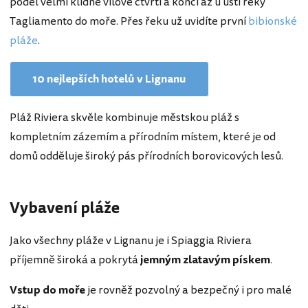
podél velmi klidné vilové čtvrti a končí až u ústí řeky
Tagliamento do moře. Přes řeku už uvidíte první
bibionské
pláže
.
10 nejlepších hotelů v Lignanu
Pláž Riviera skvěle kombinuje městskou pláž s
kompletním zázemím a přírodním místem, které je od
domů odděluje široký pás přírodních borovicových lesů.
Vybavení pláže
Jako všechny pláže v Lignanu je i Spiaggia Riviera
příjemně široká a pokrytá
jemným zlatavým pískem
.
Vstup do moře
je rovněž pozvolný a bezpečný i pro malé