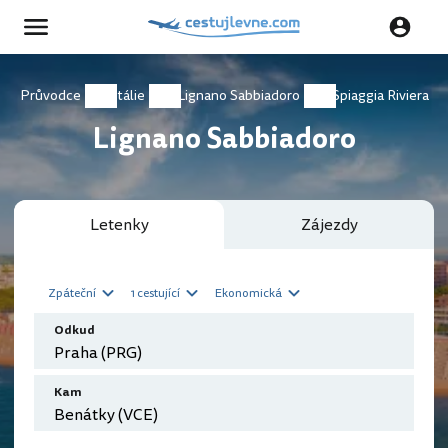
Průvodce
Itálie
Lignano Sabbiadoro
Spiaggia Riviera
Lignano Sabbiadoro
Letenky
Zájezdy
Zpáteční
1 cestující
Ekonomická
Odkud
Kam