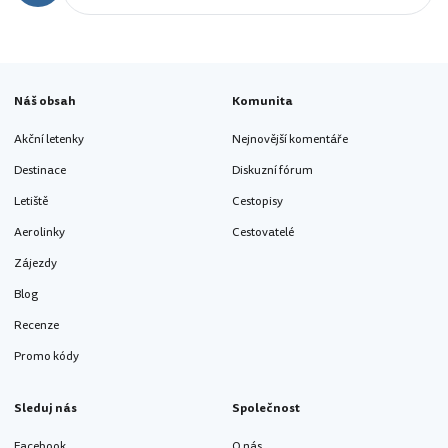
Náš obsah
Komunita
Akční letenky
Nejnovější komentáře
Destinace
Diskuzní fórum
Letiště
Cestopisy
Aerolinky
Cestovatelé
Zájezdy
Blog
Recenze
Promo kódy
Sleduj nás
Společnost
Facebook
O nás