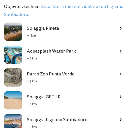
Objevte všechna
místa, která můžete vidět v okolí Lignano
Sabbiadoro
.
Spiaggia Pineta
+ 1 km
Aquasplash Water Park
+ 2 km
Parco Zoo Punta Verde
+ 3 km
Spiaggia GETUR
+ 3 km
Spiaggia Lignano Sabbiadoro
+ 5 km