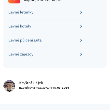
Naplánuj svou cestu raz dva
https://www.booking.com/city/jp/hiro
shima.en.html?aid=355333;label=p-
Levné letenky
hirosima-hrad] Po svržení atomové
bomby na Hirošimu v roce 1945 byl
hrad…
Levné hotely
Levné půjčení auta
Levné zájezdy
Kryštof Hájek
naposledy aktualizováno
14. 07. 2026