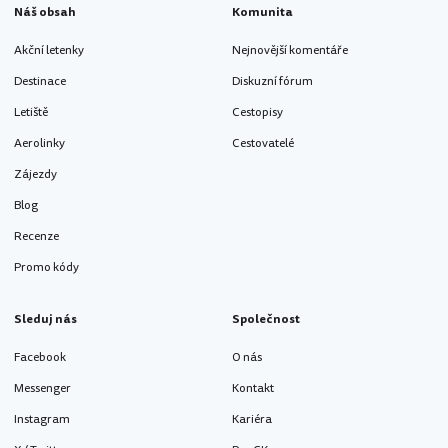
Náš obsah
Komunita
Akční letenky
Nejnovější komentáře
Destinace
Diskuzní fórum
Letiště
Cestopisy
Aerolinky
Cestovatelé
Zájezdy
Blog
Recenze
Promo kódy
Sleduj nás
Společnost
Facebook
O nás
Messenger
Kontakt
Instagram
Kariéra