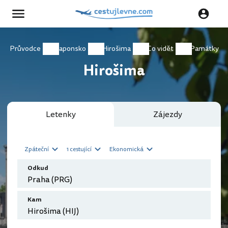
Průvodce
Japonsko
Hirošima
Co vidět
Památky
Hirošima
Letenky
Zájezdy
Zpáteční
1 cestující
Ekonomická
Odkud
Kam