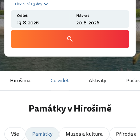
Flexibilní ± 3 dny
Odlet
Návrat
Hirošima
Co vidět
Aktivity
Počas
Památky v Hirošimě
Vše
Památky
Muzea a kultura
Příroda a 