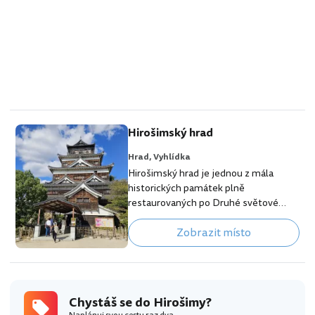
Hirošimský hrad
Hrad,
Vyhlídka
Hirošimský hrad je jednou z mála
historických památek plně
restaurovaných po Druhé světové
válce. Hrad byl postaven v roce 1589
Zobrazit místo
pro mocného feudálního lorda
jménem Mori Terumoto. Takřka
40metrový hrad stojí na ostrově
uprostřed města obklopen umělým
jezerem. [btn "Zobraz 10 nejlepších
Chystáš se do Hirošimy?
hotelů v Hirošimě"