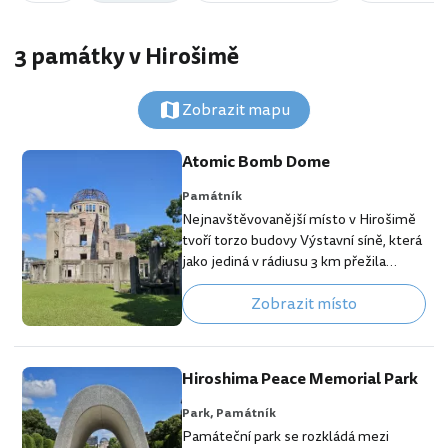
3 památky v Hirošimě
Zobrazit mapu
Atomic Bomb Dome
Památník
Nejnavštěvovanější místo v Hirošimě
tvoří torzo budovy Výstavní síně, která
jako jediná v rádiusu 3 km přežila
výbuch atomové bomby dne 6. srpna
Zobrazit místo
1945. Místo nese oficiální
název Hiroshima Peace Memorial,
avšak mnohem rozšířenější jsou
pojmenování Atomic Bomb Dome,
Hiroshima Peace Memorial Park
Genbaku Dome (slovo "Genbaku"
znamená v japonštině "atomová
Park,
Památník
bomba") nebo A-Bomb Dome. [btn
Památeční park se rozkládá mezi