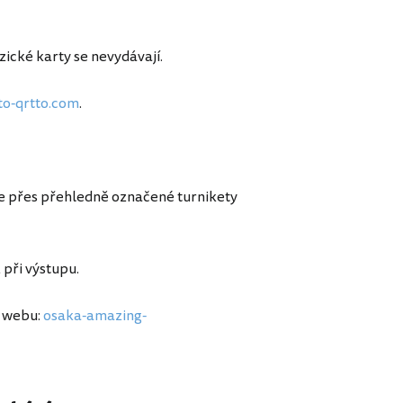
yzické karty se nevydávají.
to-qrtto.com
.
 přes přehledně označené turnikety
 při výstupu.
m webu:
osaka-amazing-