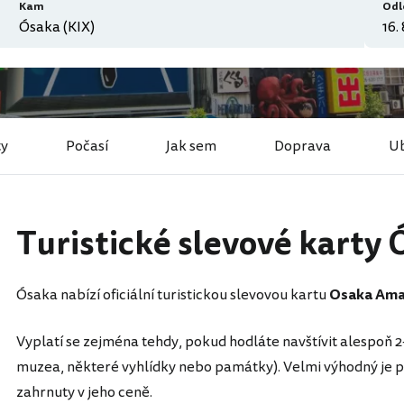
Kam
Odl
ty
Počasí
Jak sem
Doprava
Ub
Turistické slevové karty
Ósaka nabízí oficiální turistickou slevovou kartu
Osaka Ama
Vyplatí se zejména tehdy, pokud hodláte navštívit alespoň 
muzea, některé vyhlídky nebo památky). Velmi výhodný je pas
zahrnuty v jeho ceně.