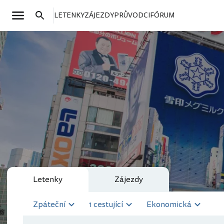
LETENKY
ZÁJEZDY
PRŮVODCI
FÓRUM
Letenky
Zájezdy
Zpáteční
1 cestující
Ekonomická