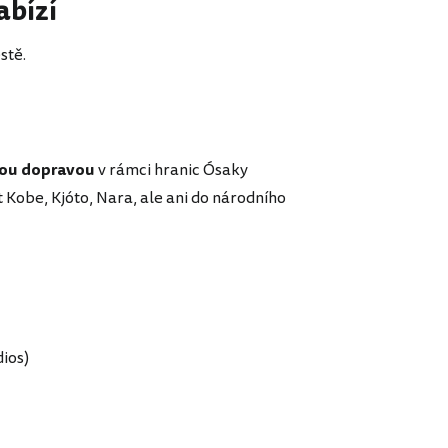
abízí
stě.
nou dopravou
v rámci hranic Ósaky
t Kobe, Kjóto, Nara, ale ani do národního
dios)