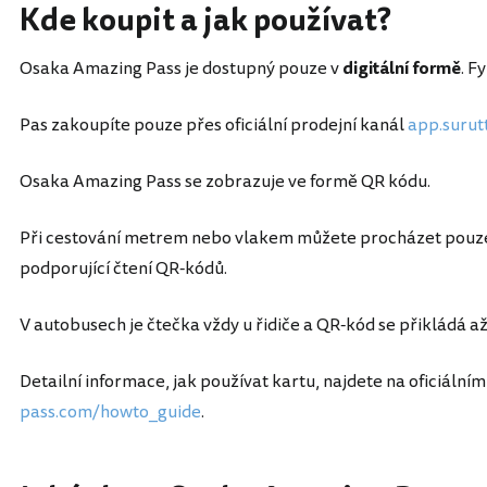
Kde koupit a jak používat?
Osaka Amazing Pass je dostupný pouze v
digitální formě
. F
Pas zakoupíte pouze přes oficiální prodejní kanál
app.surut
Osaka Amazing Pass se zobrazuje ve formě QR kódu.
Při cestování metrem nebo vlakem můžete procházet pouze
podporující čtení QR-kódů.
V autobusech je čtečka vždy u řidiče a QR-kód se přikládá až
Detailní informace, jak používat kartu, najdete na oficiální
pass.com/howto_guide
.