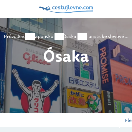
Průvodce
Japonsko
Ósaka
Turistické slevové karty
Ósaka
Fle