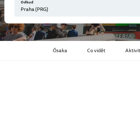
Odkud
Ósaka
Co vidět
Aktivi