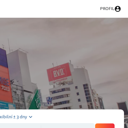
PROFIL
xibilní ± 3 dny