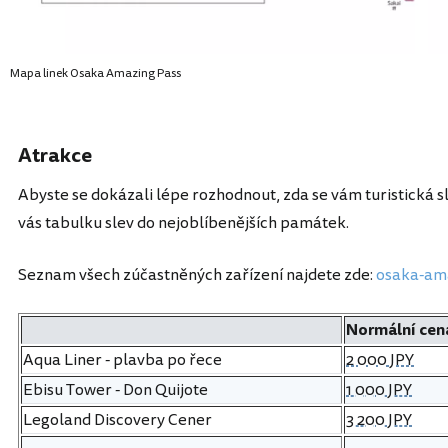
Mapa linek Osaka Amazing Pass
Atrakce
Abyste se dokázali lépe rozhodnout, zda se vám turistická sl
vás tabulku slev do nejoblíbenějších památek.
Seznam všech zúčastněných zařízení najdete zde:
osaka-ama
Normální cen
Aqua Liner - plavba po řece
2 000 JPY
Ebisu Tower - Don Quijote
1 000 JPY
Legoland Discovery Cener
3 200 JPY