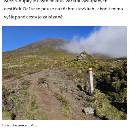
Mezi sloupky je často několik variant vyšlapaných
cestiček. Držte se pouze na těchto stezkách - chodit mimo
vyšlapané cesty je zakázané.
Turistické značení, Pico