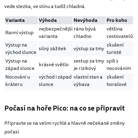
vede stezka, ve stínu a tudíž chladná.
Varianta
Výhoda
Nevýhoda
Pro koho
nejbezpečnější
ráno bývá
většina
Ranní výstup
varianta
chladno
cestovatelů
Výstup na
zkušení
silný zážitek
výstup za tmy
východ slunce
turisté
Výstup na
sestup za tmy
spíš s
krásné světlo
západ slunce
je rizikový
nocováním
Nocování u
východ i západ
vlastní stan a
zkušení
kráteru
slunce
výbava
horalové
Počasí na hoře Pico: na co se připravit
Připravte se na velmi rychlé a hlavně nečekané změny
počasí.