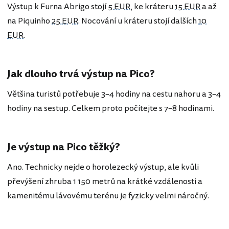
Výstup k Furna Abrigo stojí
5 EUR
, ke kráteru
15 EUR
a až
na Piquinho
25 EUR
. Nocování u kráteru stojí dalších
10
EUR
.
Jak dlouho trvá výstup na Pico?
Většina turistů potřebuje 3–4 hodiny na cestu nahoru a 3–4
hodiny na sestup. Celkem proto počítejte s 7–8 hodinami.
Je výstup na Pico těžký?
Ano. Technicky nejde o horolezecký výstup, ale kvůli
převýšení zhruba 1 150 metrů na krátké vzdálenosti a
kamenitému lávovému terénu je fyzicky velmi náročný.