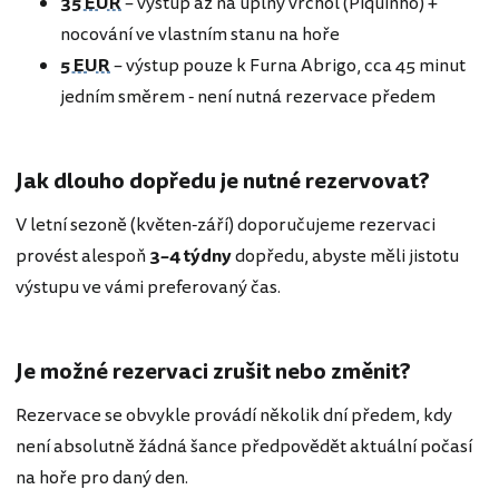
35 EUR
– výstup až na úplný vrchol (Piquinho) +
nocování ve vlastním stanu na hoře
5 EUR
– výstup pouze k Furna Abrigo, cca 45 minut
jedním směrem - není nutná rezervace předem
Jak dlouho dopředu je nutné rezervovat?
V letní sezoně (květen-září) doporučujeme rezervaci
provést alespoň
3–4 týdny
dopředu, abyste měli jistotu
výstupu ve vámi preferovaný čas.
Je možné rezervaci zrušit nebo změnit?
Rezervace se obvykle provádí několik dní předem, kdy
není absolutně žádná šance předpovědět aktuální počasí
na hoře pro daný den.