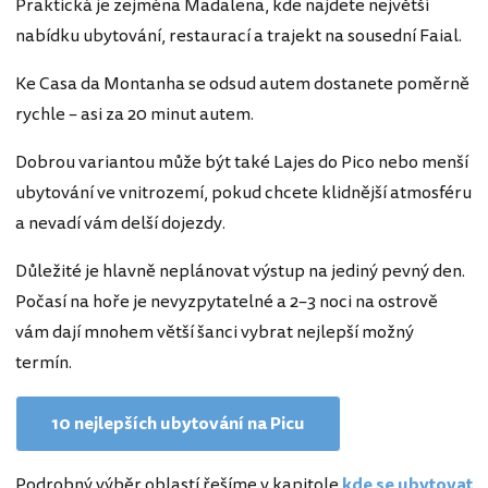
Praktická je zejména Madalena, kde najdete největší
nabídku ubytování, restaurací a trajekt na sousední Faial.
Ke Casa da Montanha se odsud autem dostanete poměrně
rychle – asi za 20 minut autem.
Dobrou variantou může být také Lajes do Pico nebo menší
ubytování ve vnitrozemí, pokud chcete klidnější atmosféru
a nevadí vám delší dojezdy.
Důležité je hlavně neplánovat výstup na jediný pevný den.
Počasí na hoře je nevyzpytatelné a 2–3 noci na ostrově
vám dají mnohem větší šanci vybrat nejlepší možný
termín.
10 nejlepších ubytování na Picu
Podrobný výběr oblastí řešíme v kapitole
kde se ubytovat