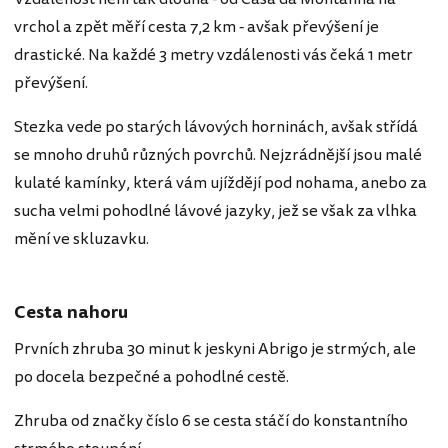
vrchol a zpět měří cesta 7,2 km - avšak převýšení je
drastické. Na každé 3 metry vzdálenosti vás čeká 1 metr
převýšení.
Stezka vede po starých lávových horninách, avšak střídá
se mnoho druhů různých povrchů. Nejzrádnější jsou malé
kulaté kamínky, která vám ujíždějí pod nohama, anebo za
sucha velmi pohodlné lávové jazyky, jež se však za vlhka
mění ve skluzavku.
Cesta nahoru
Prvních zhruba 30 minut k jeskyni Abrigo je strmých, ale
po docela bezpečné a pohodlné cestě.
Zhruba od značky číslo 6 se cesta stáčí do konstantního