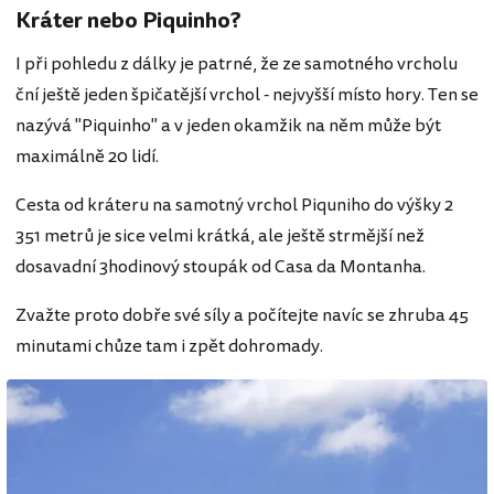
Kráter nebo Piquinho?
I při pohledu z dálky je patrné, že ze samotného vrcholu
ční ještě jeden špičatější vrchol - nejvyšší místo hory. Ten se
nazývá "Piquinho" a v jeden okamžik na něm může být
maximálně 20 lidí.
Cesta od kráteru na samotný vrchol Piquniho do výšky 2
351 metrů je sice velmi krátká, ale ještě strmější než
dosavadní 3hodinový stoupák od Casa da Montanha.
Zvažte proto dobře své síly a počítejte navíc se zhruba 45
minutami chůze tam i zpět dohromady.