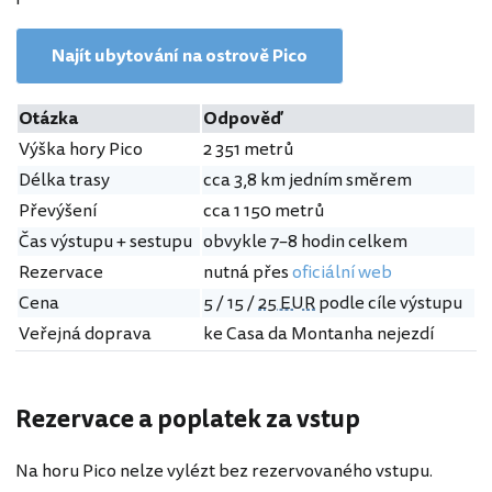
Najít ubytování na ostrově Pico
Otázka
Odpověď
Výška hory Pico
2 351 metrů
Délka trasy
cca 3,8 km jedním směrem
Převýšení
cca 1 150 metrů
Čas výstupu + sestupu
obvykle 7–8 hodin celkem
Rezervace
nutná přes
oficiální web
Cena
5 / 15 /
25 EUR
podle cíle výstupu
Veřejná doprava
ke Casa da Montanha nejezdí
Rezervace a poplatek za vstup
Na horu Pico nelze vylézt bez rezervovaného vstupu.