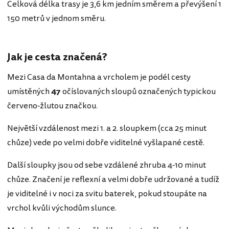
Celková délka trasy je 3,6 km jedním směrem a převýšení 1
150 metrů v jednom směru.
Jak je cesta značená?
Mezi Casa da Montahna a vrcholem je podél cesty
umístěných
47
očíslovaných sloupů označených typickou
červeno-žlutou značkou.
Největší vzdálenost mezi 1. a 2. sloupkem (cca 25 minut
chůze) vede po velmi dobře viditelné vyšlapané cestě.
Další sloupky jsou od sebe vzdálené zhruba 4-10 minut
chůze. Značení je reflexní a velmi dobře udržované a tudíž
je viditelné i v noci za svitu baterek, pokud stoupáte na
vrchol kvůli východům slunce.