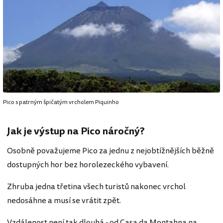
Pico s patrným špičatým vrcholem Piquinho
Jak je výstup na Pico náročný?
Osobně považujeme Pico za jednu z nejobtížnějších běžně
dostupných hor bez horolezeckého vybavení.
Zhruba jedna třetina všech turistů nakonec vrchol
nedosáhne a musí se vrátit zpět.
Vzdálenost není tak dlouhá - od Casa da Montahna na