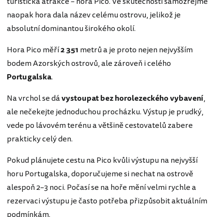
turistická atrakce – hora Pico. Ve skutečnosti samozřejmě
naopak hora dala název celému ostrovu, jelikož je
absolutní dominantou širokého okolí.
Hora Pico měří
2 351
metrů a je proto nejen nejvyšším
bodem Azorských ostrovů, ale zároveň i celého
Portugalska
.
Na vrchol se dá
vystoupat bez horolezeckého vybavení
,
ale nečekejte jednoduchou procházku. Výstup je prudký,
vede po lávovém terénu a většině cestovatelů zabere
prakticky celý den.
Pokud plánujete cestu na Pico kvůli výstupu na nejvyšší
horu Portugalska, doporučujeme si nechat na ostrově
alespoň 2–3 noci. Počasí se na hoře mění velmi rychle a
rezervaci výstupu je často potřeba přizpůsobit aktuálním
podmínkám.