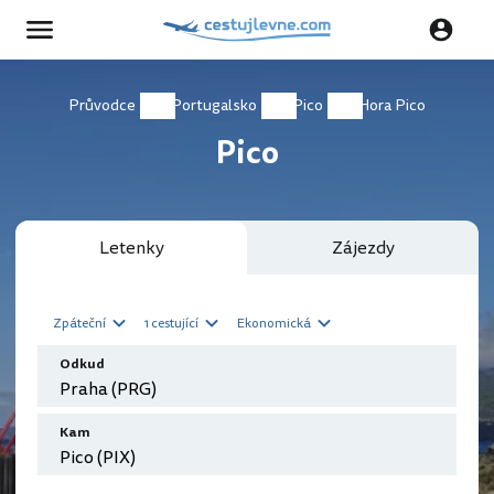
Průvodce
Portugalsko
Pico
Hora Pico
Pico
Letenky
Zájezdy
Zpáteční
1 cestující
Ekonomická
Odkud
Kam