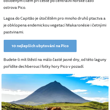
oblíbeným cílem při cestě po centrální horské části
ostrova Pico.
Lagoa do Capitão je útočištěm pro mnoho druhů ptactva a
je obklopena endemickou vegetací Makaronésie i četnými
pastvinami.
10 nejlepších ubytování na Pico
Budete-li mít štěstí na málo časté jasné dny, od této laguny
pořídíte dechberoucí fotky hory Pico v pozadí.