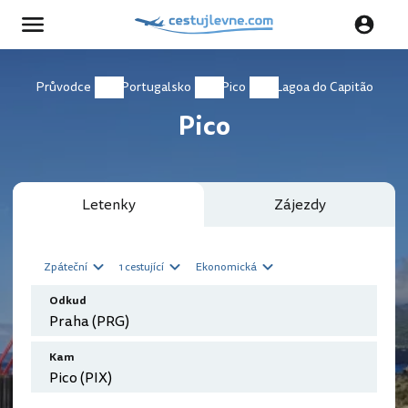
Průvodce
Portugalsko
Pico
Lagoa do Capitão
Pico
Letenky
Zájezdy
Zpáteční
1 cestující
Ekonomická
Odkud
Kam