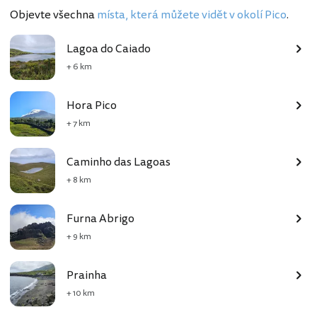
Objevte všechna
místa, která můžete vidět v okolí Pico
.
Lagoa do Caiado
+ 6 km
Hora Pico
+ 7 km
Caminho das Lagoas
+ 8 km
Furna Abrigo
+ 9 km
Prainha
+ 10 km