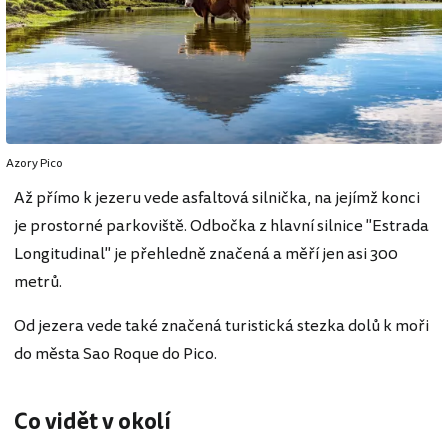
Azory Pico
Až přímo k jezeru vede asfaltová silnička, na jejímž konci
je prostorné parkoviště. Odbočka z hlavní silnice "Estrada
Longitudinal" je přehledně značená a měří jen asi 300
metrů.
Od jezera vede také značená turistická stezka dolů k moři
do města Sao Roque do Pico.
Co vidět v okolí