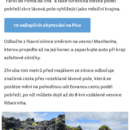
"Farol do Ponta da Ilha" a také turistická stezka podél
pobřeží skrz lávová pole vyhlížející jako měsíční krajina.
10 nejlepších ubytování na Pico
Odbočte z hlavní silnice směrem na vesnici Manhenha,
kterou projeďte až na její konec a zaparkujte auto při kraji
asfaltové silničky.
Zhruba 100 metrů před majákem ze silnice odbočuje
značená cesta přes rozeklané lávové pole, která se
posléze mění na pohodlnou udržovanou cestu podél
pobřeží, po níž můžete dojít až do 8 km vzdálené vesnice
Ribeirinha.