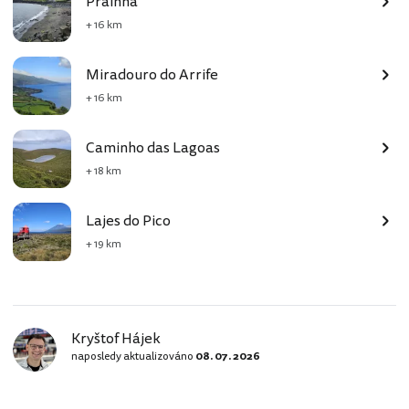
Prainha
+ 16 km
Miradouro do Arrife
+ 16 km
Caminho das Lagoas
+ 18 km
Lajes do Pico
+ 19 km
Kryštof Hájek
naposledy aktualizováno
08. 07. 2026