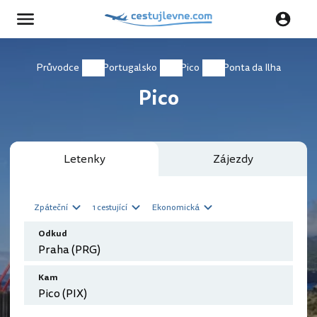
Průvodce
Portugalsko
Pico
Ponta da Ilha
Pico
Letenky
Zájezdy
Zpáteční
1 cestující
Ekonomická
Odkud
Kam